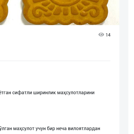
14
аётган сифатли ширинлик маҳсулотларини
бўлган маҳсулот учун бир неча вилоятлардан