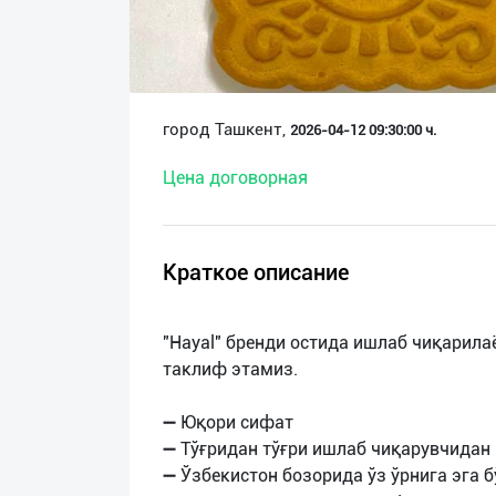
О
нас
Техническая
город Ташкент,
2026-04-12 09:30:00 ч.
поддержка
Цена договорная
Поделиться
приложением
Краткое описание
Выход
о
"Hayal" бренди остида ишлаб чиқарил
таклиф этамиз.
➖ Юқори сифат
➖ Тўғридан тўғри ишлаб чиқарувчидан
➖ Ўзбекистон бозорида ўз ўрнига эга 