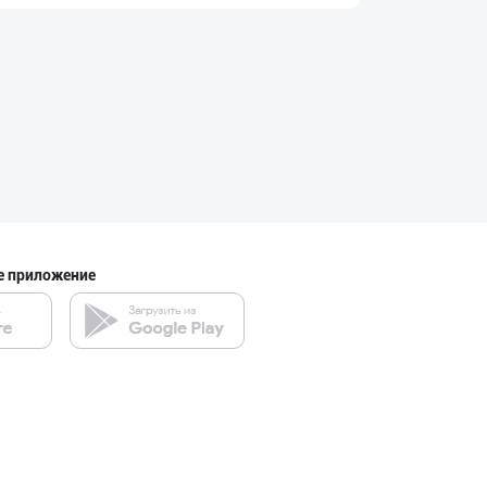
Шоколад мавсуми
город Ташкент
"Sladkiy Ray" б
город Ташкент
е приложение
Ищем официальны
город Ташкент
"MIRAY" — Европ
город Ташкент