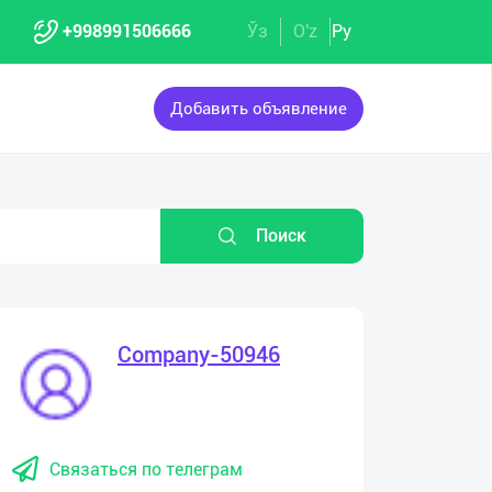
+998991506666
Ўз
O'z
Ру
Добавить объявление
Поиск
Company-50946
Связаться по телеграм