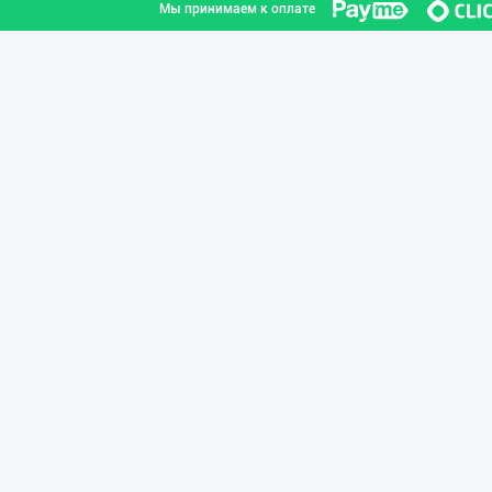
Мы принимаем к оплате
Продаю замороже
город Ташкент
Музқаймоқ ишлаб
Самаркандская область
Продаю замороже
город Ташкент
"Hilol" ва "Mae