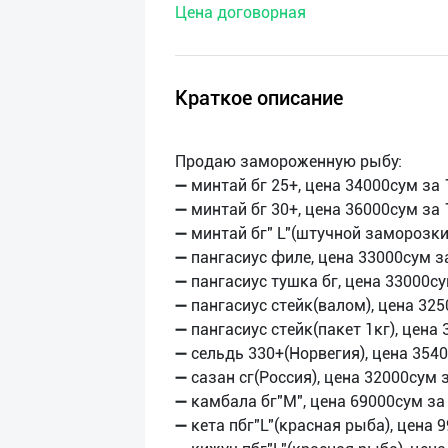
Цена договорная
нас
Техническая
поддержка
Краткое описание
Поделиться
Продаю замороженную рыбу:
приложением
➖ минтай бг 25+, цена 34000сум за 
➖ минтай бг 30+, цена 36000сум за 
Выход
➖ минтай бг" L"(штучной заморозки)
о
➖ пангасиус филе, цена 33000сум за
➖ пангасиус тушка бг, цена 33000су
➖ пангасиус стейк(валом), цена 325
➖ пангасиус стейк(пакет 1кг), цена 
➖ сельдь 330+(Норвегия), цена 3540
➖ сазан сг(Россия), цена 32000сум з
➖ камбала бг"М", цена 69000сум за 
➖ кета пбг"L"(красная рыба), цена 9