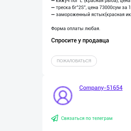
➖ кижуч пбг"L"(красная рыба), цена
➖ треска бг"2S", цена 73000сум за 1
➖ замороженный ястык(красная икр
Спросите у продавца
ПОЖАЛОВАТЬСЯ
Company-51654
Связаться по телеграм