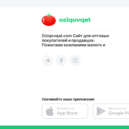
Продаю замороже
город Ташкент
Продаю замороже
Oziqovqat.com
Сайт для оптовых
покупателей и продавцов.
Помогаем компаниям малого и
город Ташкент
среднего бизнеса Узбекистана и
СНГ быстро найти лучших
поставщиков и новых клиентов,
продвигать свою продукцию в
интернете.
Продаю замороже
город Ташкент
Скачивайте наше приложение
"Ice Milk” музқ
Самаркандская область