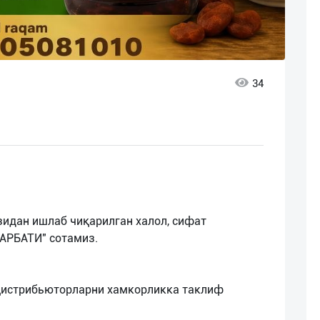
34
ўзидан ишлаб чиқарилган халол, сифат
АРБАТИ" сотамиз.
 Дистрибьюторларни хамкорликка таклиф