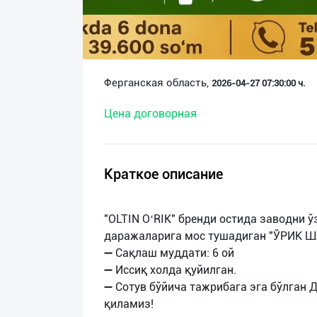
О
нас
Техническая
Ферганская область,
2026-04-27 07:30:00 ч.
поддержка
Цена договорная
Поделиться
приложением
Краткое описание
Выход
о
"OLTIN OʻRIK" бренди остида заводни 
даражаларига мос тушадиган "ЎРИК Ш
➖ Сақлаш муддати: 6 ой
➖ Иссиқ холда қуйилган.
➖ Сотув бўйича тажрибага эга бўлган