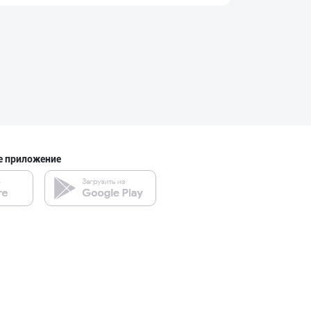
"NOV LIMONADLAR
город Ташкент
SHIRIN PREMIUM
город Ташкент
е приложение
Ичимлик бизнеси
город Ташкент
INTER ROHAT — Ҳ
город Ташкент