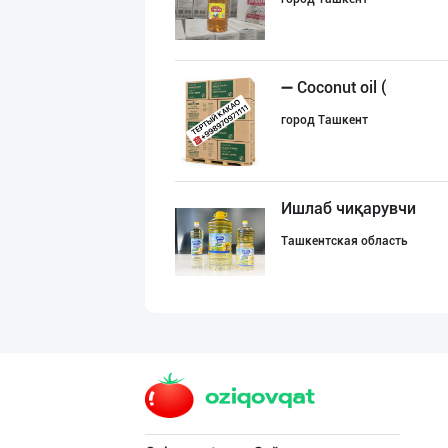
➖ Coconut oil (
город Ташкент
Ишлаб чиқарувчи
Ташкентская область
Картошка крахма
город Ташкент