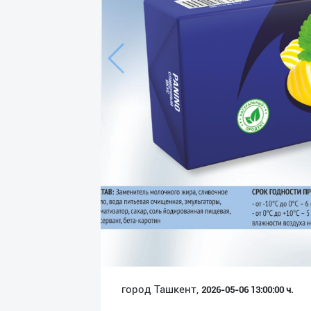
Язык
Личные
данные
Новости
2
Чаты
История
реферальных
переходов
Условия
использования
FAQ
город Ташкент,
2026-05-06 13:00:00 ч.
О