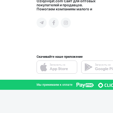
Пальма ёғи, Кок
Oziqovqat.com
Сайт для оптовых
покупателей и продавцов.
Помогаем компаниям малого и
город Ташкент
среднего бизнеса Узбекистана и
СНГ быстро найти лучших
поставщиков и новых клиентов,
продвигать свою продукцию в
интернете.
Музқаймоқчи ака
город Ташкент
Скачивайте наше приложение
Маргарин ва топ
город Ташкент
Мы принимаем к оплате
Дезодорация қил
город Ташкент