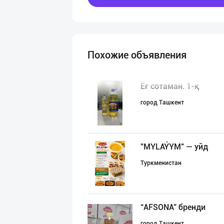
Похожие объявления
Ёғ сотаман. 1-қ
город Ташкент
"MYLAÝYM" — уйд
Туркменистан
“AFSONA” бренди
город Ташкент