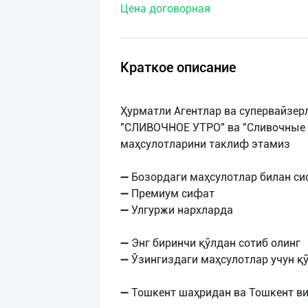
Цена договорная
нас
Техническая
поддержка
Краткое описание
Поделиться
Ҳурматли Агентлар ва супервайзерл
приложением
"СЛИВОЧНОЕ УТРО" ва "Сливочные л
маҳсулотларини таклиф этамиз
Выход
о
➖ Бозордаги маҳсулотлар билан си
➖ Премиум сифат
➖ Улгуржи нархларда
➖ Энг биринчи қўлдан сотиб олинг
➖ Ўзингиздаги маҳсулотлар учун қ