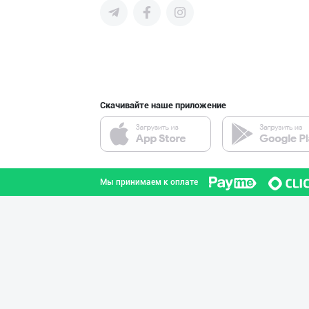
поставщиков и новых клиентов,
продвигать свою продукцию в
интернете.
"KUKSUBOSS", "К
город Ташкент
Скачивайте наше приложение
Шоколад мавсуми
город Ташкент
Мы принимаем к оплате
"FEYA GROUP COM
Андижанская область
GREAT SELL GROU
город Ташкент