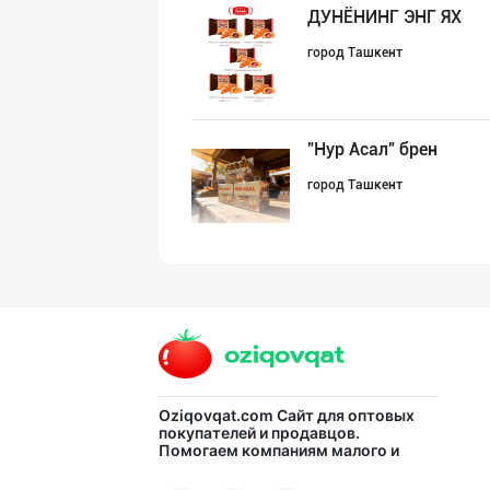
ДУНЁНИНГ ЭНГ ЯХ
город Ташкент
"Нур Асал" брен
город Ташкент
"Sladkiy marmel
город Ташкент
Ищем официальны
Oziqovqat.com
Сайт для оптовых
покупателей и продавцов.
Помогаем компаниям малого и
город Ташкент
среднего бизнеса Узбекистана и
СНГ быстро найти лучших