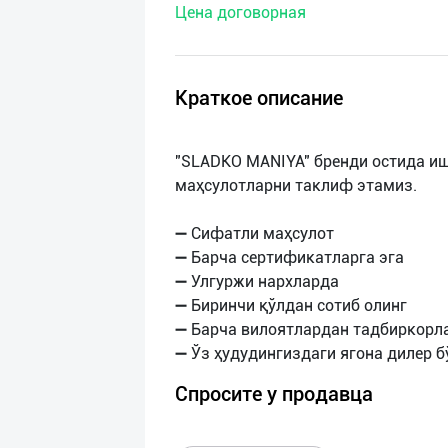
Цена договорная
нас
Техническая
поддержка
Краткое описание
Поделиться
"SLADKO MANIYA" бренди остида и
приложением
маҳсулотларни таклиф этамиз.
Выход
➖ Сифатли маҳсулот
о
➖ Барча сертификатларга эга
➖ Улгуржи нархларда
➖ Биринчи қўлдан сотиб олинг
➖ Барча вилоятлардан тадбиркорл
Спросите у продавца