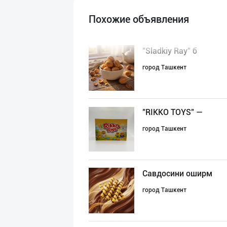
Похожие объявления
"Sladkiy Ray" б
город Ташкент
"RIKKO TOYS" —
город Ташкент
Савдосини оширм
город Ташкент