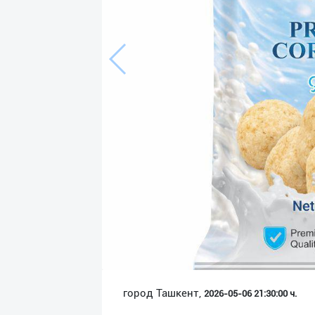
Язык
Личные
данные
Новости
2
Чаты
История
реферальных
переходов
Условия
использования
FAQ
город Ташкент,
2026-05-06 21:30:00 ч.
О