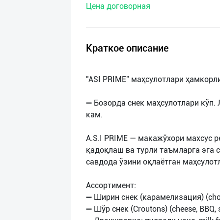
Цена договорная
нас
Техническая
поддержка
Краткое описание
Поделиться
"ASI PRIME" маҳсулотлари ҳамкорл
приложением
➖ Бозорда снек маҳсулотлари кўп.
Выход
кам.
о
A.S.I PRIME — макажўхори махсус 
қадоқлаш ва турли таъмларга эга 
савдода ўзини оқлаётган маҳсулот
Ассортимент:
➖ Ширин снек (карамелизация) (choco
➖ Шўр снек (Croutons) (cheese, BBQ, 