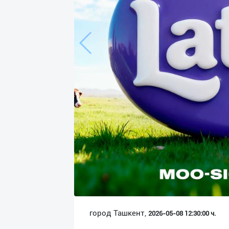
Язык
Личные
данные
Новости
2
Чаты
История
реферальных
переходов
Условия
использования
FAQ
город Ташкент,
2026-05-08 12:30:00 ч.
О