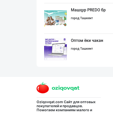
Машҳур PREDO бр
город Ташкент
Оптом ёки чакан
город Ташкент
Хўжалик совун с
город Ташкент
Хитойдан тўғрид
Oziqovqat.com
Сайт для оптовых
покупателей и продавцов.
Помогаем компаниям малого и
город Ташкент