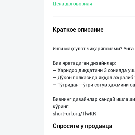
Цена договорная
нас
Техническая
поддержка
Краткое описание
Поделиться
Янги маҳсулот чиқаряпсизми? Унга
приложением
Биз яратадиган дизайнлар:
Выход
➖ Харидор диққатини 3 сонияда уш
о
➖ Дўкон полкасида яққол ажралиб 
➖ Тўғридан-тўғри сотув ҳажмини о
Бизнинг дизайнлар қандай ишлашин
кўринг:
Спросите у продавца