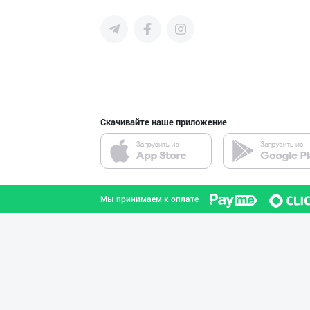
среднего бизнеса Узбекистана и
СНГ быстро найти лучших
поставщиков и новых клиентов,
продвигать свою продукцию в
интернете.
Guldon Sharq In
город Ташкент
Скачивайте наше приложение
Ҳурматли мижозл
город Ташкент
Мы принимаем к оплате
Aroma – Тозалик
город Ташкент
Flovell Care –