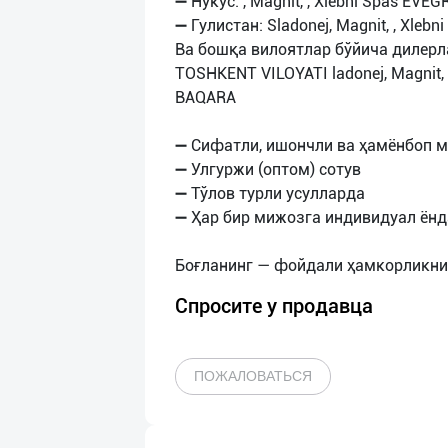
➖ Нукус: , Magnit, , Xlebni Spas EVE
➖ Гулистан: Sladonej, Magnit, , Xl
Ва бошқа вилоятлар бўйича дилер
TOSHKENT VILOYATI ladonej, Magnit,
BAQARA
➖ Сифатли, ишончли ва ҳамёнбоп 
➖ Улгуржи (оптом) сотув
➖ Тўлов турли усулларда
➖ Ҳар бир мижозга индивидуал ён
Спросите у продавца
ПОЖАЛОВАТЬСЯ