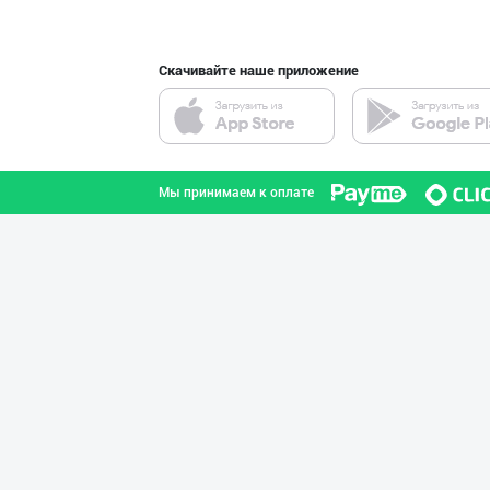
Скачивайте наше приложение
"Bonella" ва "B
город Ташкент
Мы принимаем к оплате
Шоколад мавсуми
город Ташкент
GREAT SELL GROU
город Ташкент
RISOLA ONA — OS