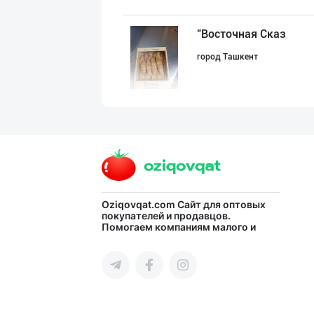
"Восточная Сказ
город Ташкент
"Sladkiy Ray" б
город Ташкент
"Sladkiy marmel
Oziqovqat.com
Сайт для оптовых
покупателей и продавцов.
Помогаем компаниям малого и
город Ташкент
среднего бизнеса Узбекистана и
СНГ быстро найти лучших
поставщиков и новых клиентов,
продвигать свою продукцию в
интернете.
“Marvellous swe
город Ташкент