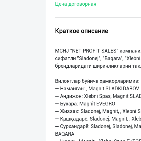
Цена договорная
нас
Техническая
поддержка
Краткое описание
Поделиться
MCHJ “NET PROFIT SALES” компани
приложением
сифатли "Sladonej", "Baqara", "Xlebn
брендларидаги ширинликларни так
Выход
о
Вилоятлар бўйича ҳамкорларимиз:
➖ Наманган: , Magnit SLADKIDAROV
➖ Андижон: Xlebni Spas, Magnit S
➖ Бухара: Magnit EVEGRO
➖ Жиззах: Sladonej, Magnit, , Xleb
➖ Қашқадарё: Sladonej, Magnit, , 
➖ Сурхандарё: Sladonej, Sladonej, M
BAQARA