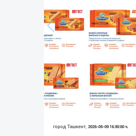
Язык
Личные
данные
Новости
2
Чаты
История
реферальных
переходов
Условия
использования
FAQ
город Ташкент,
2026-05-09 16:30:00 ч.
О