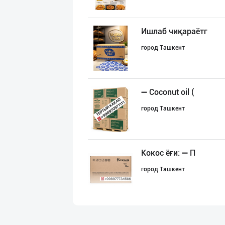
Ишлаб чиқараётг
город Ташкент
➖ Coconut oil (
город Ташкент
Кокос ёғи: ➖ П
город Ташкент
"Щедрость приро