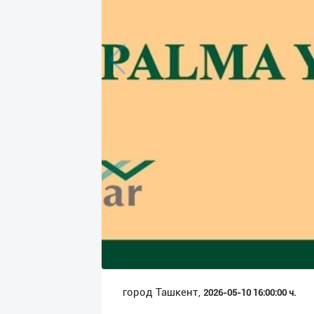
Язык
Личные
данные
Новости
2
Чаты
История
реферальных
переходов
Условия
использования
FAQ
город Ташкент,
2026-05-10 16:00:00 ч.
О