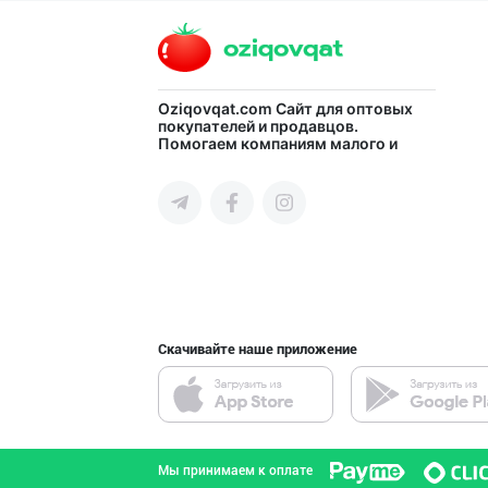
город Ташкент
"Mega Semichka"
Oziqovqat.com
Сайт для оптовых
покупателей и продавцов.
Помогаем компаниям малого и
город Ташкент
среднего бизнеса Узбекистана и
СНГ быстро найти лучших
поставщиков и новых клиентов,
продвигать свою продукцию в
интернете.
Пальма ёғи, Кок
город Ташкент
Скачивайте наше приложение
Катта ҳажмда ко
город Ташкент
Мы принимаем к оплате