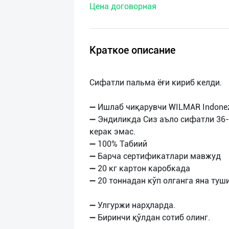
Цена договорная
нас
Техническая
поддержка
Краткое описание
Поделиться
Сифатли пальма ёғи кириб келди.
приложением
➖ Ишлаб чиқарувчи WILMAR Indone
Выход
➖ Эндиликда Сиз аъло сифатли 36-
о
керак эмас.
➖ 100% Табиий
➖ Барча сертификатлари мавжуд
➖ 20 кг картон каробкада
➖ 20 тоннадан кўп олганга яна туш
➖ Улгуржи нарҳларда.
➖ Биринчи қўлдан сотиб олинг.