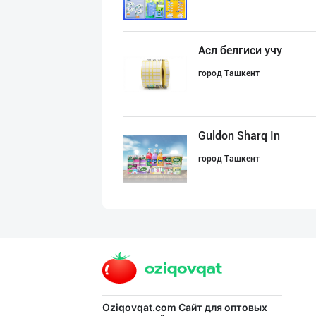
Асл белгиси учу
город Ташкент
Guldon Sharq In
город Ташкент
Машҳур PREDO бр
город Ташкент
Жанубий Корея в
Oziqovqat.com
Сайт для оптовых