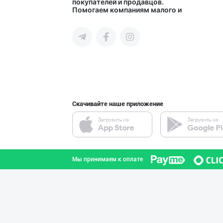
покупателей и продавцов.
Помогаем компаниям малого и
Навоийская область
среднего бизнеса Узбекистана и
СНГ быстро найти лучших
поставщиков и новых клиентов,
продвигать свою продукцию в
интернете.
Хўжалик совун с
город Ташкент
Скачивайте наше приложение
Диққат! Ўзбекис
город Ташкент
Мы принимаем к оплате
Улгуржи харидор
город Ташкент