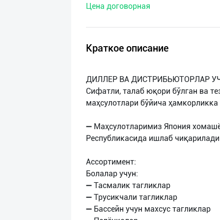
Цена договорная
нас
Техническая
поддержка
Краткое описание
Поделиться
ДИЛЛЕР ВА ДИСТРИБЬЮТОРЛАР У
приложением
Сифатли, талаб юқори бўлган ва т
маҳсулотлари бўйича ҳамкорликка
Выход
о
➖ Маҳсулотларимиз Япония хомашё
Республикасида ишлаб чиқарилади
Ассортимент:
Болалар учун:
➖ Тасмалик тагликлар
➖ Трусикчали тагликлар
➖ Бассейн учун махсус тагликлар