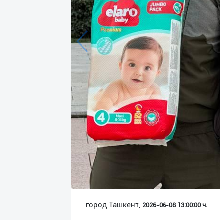
Язык
Личные
данные
Новости
2
Чаты
История
реферальных
переходов
Условия
использования
FAQ
город Ташкент,
2026-06-08 13:00:00 ч.
О