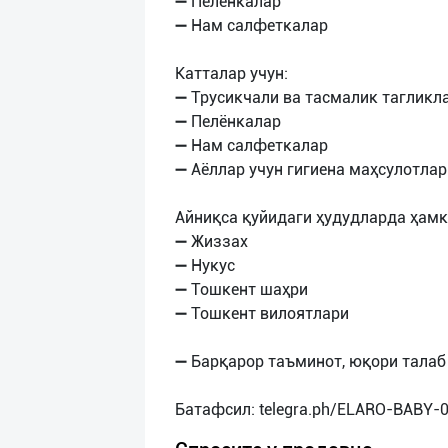
➖ Пелёнкалар
➖ Нам салфеткалар
Катталар учун:
➖ Трусикчали ва тасмалик тагликл
➖ Пелёнкалар
➖ Нам салфеткалар
➖ Аёллар учун гигиена маҳсулотлар
Айниқса қуйидаги ҳудудларда ҳамк
➖ Жиззах
➖ Нукус
➖ Тошкент шаҳри
➖ Тошкент вилоятлари
➖ Барқарор таъминот, юқори талаб 