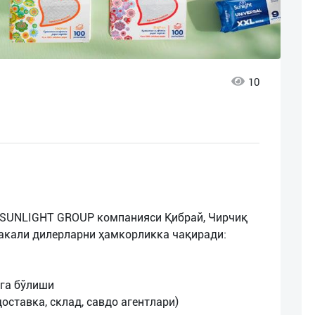
10
 SUNLIGHT GROUP компанияси Қибрай, Чирчиқ
акали дилерларни ҳамкорликка чақиради:
эга бўлиши
оставка, склад, савдо агентлари)