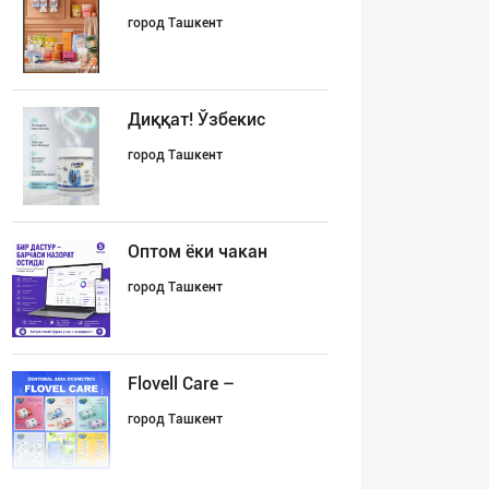
город Ташкент
Диққат! Ўзбекис
город Ташкент
Оптом ёки чакан
город Ташкент
Flovell Care –
город Ташкент