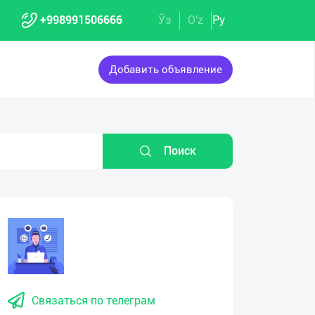
+998991506666
Ўз
O'z
Ру
Добавить объявление
Поиск
Связаться по телеграм