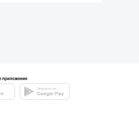
Шахсий гигиена
Сырдарьинская область
Хўжалик совун с
город Ташкент
е приложение
Aroma – Тозалик
город Ташкент
Guldon Sharq In
город Ташкент