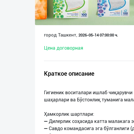
О
нас
Техническая
город Ташкент,
2026-05-14 07:00:00 ч.
поддержка
Цена договорная
Поделиться
приложением
Краткое описание
Выход
о
Гигиеник воситалари ишлаб чиқарувчи
шаҳарлари ва Бўстонлиқ туманига мал
Ҳамкорлик шартлари:
➖ Дилерлик соҳасида катта малакага 
➖ Савдо командасига эга бўлганлиги (д