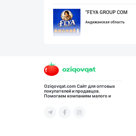
"FEYA GROUP COM
Андижанская область
ДУНЁНИНГ ЭНГ ЯХ
город Ташкент
"Нур Асал" брен
Oziqovqat.com
Сайт для оптовых
покупателей и продавцов.
Помогаем компаниям малого и
город Ташкент
среднего бизнеса Узбекистана и
СНГ быстро найти лучших
поставщиков и новых клиентов,
продвигать свою продукцию в
интернете.
"Восточная Сказ
город Ташкент