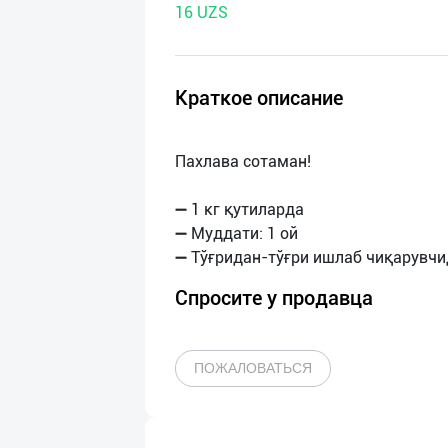
16 UZS
нас
Техническая
поддержка
Краткое описание
Поделиться
Пахлава сотаман!
приложением
➖ 1 кг қутиларда
Выход
➖ Муддати: 1 ой
о
Спросите у продавца
ПОЖАЛОВАТЬСЯ