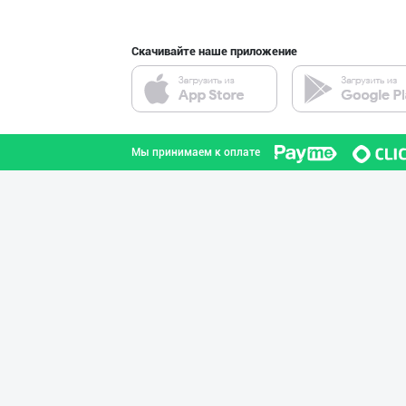
Скачивайте наше приложение
Шоколад мавсуми
город Ташкент
Мы принимаем к оплате
"LOLLI POP", "T
город Ташкент
"KUKSUBOSS", "К
город Ташкент
Шоколад мавсуми