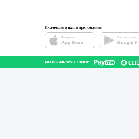
город Ташкент
Скачивайте наше приложение
"Sladkiy marmel
город Ташкент
Мы принимаем к оплате
"LOLLI POP", "T
город Ташкент
"Hassons" – Ўзб
город Ташкент