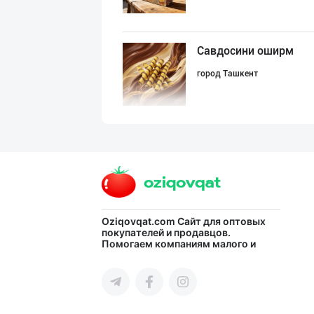
Савдосини оширм
город Ташкент
"KUKSUBOSS", "К
город Ташкент
Шоколад мавсуми
Oziqovqat.com
Сайт для оптовых
покупателей и продавцов.
Помогаем компаниям малого и
город Ташкент
среднего бизнеса Узбекистана и
СНГ быстро найти лучших
поставщиков и новых клиентов,
продвигать свою продукцию в
интернете.
ДУНЁНИНГ ЭНГ ЯХ