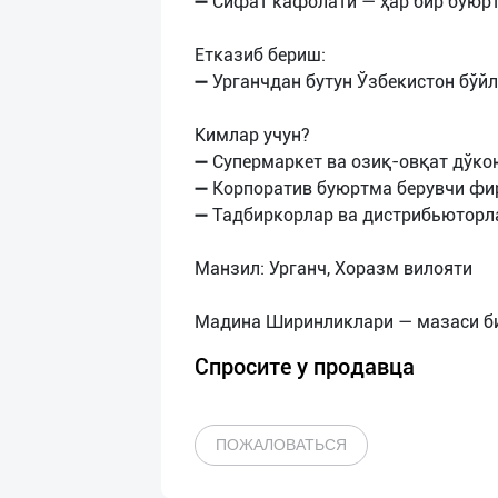
➖ Сифат кафолати — ҳар бир буюр
Етказиб бериш:
➖ Урганчдан бутун Ўзбекистон бўй
Кимлар учун?
➖ Супермаркет ва озиқ-овқат дўко
➖ Корпоратив буюртма берувчи ф
➖ Тадбиркорлар ва дистрибьюторл
Манзил: Урганч, Хоразм вилояти
Спросите у продавца
ПОЖАЛОВАТЬСЯ