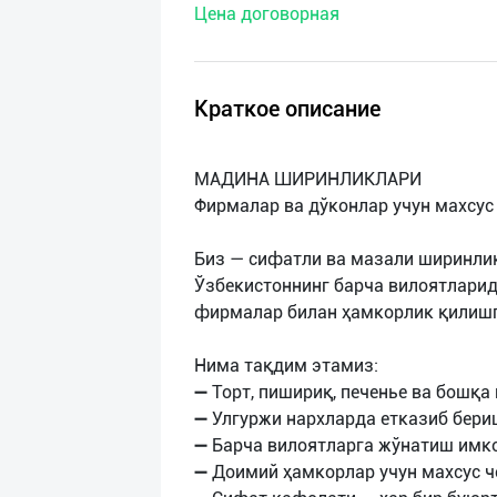
Цена договорная
нас
Техническая
поддержка
Краткое описание
Поделиться
МАДИНА ШИРИНЛИКЛАРИ
приложением
Фирмалар ва дўконлар учун махсус
Выход
Биз — сифатли ва мазали ширинли
о
Ўзбекистоннинг барча вилоятларид
фирмалар билан ҳамкорлик қилишг
Нима тақдим этамиз:
➖ Торт, пишириқ, печенье ва бошқ
➖ Улгуржи нархларда етказиб бери
➖ Барча вилоятларга жўнатиш имк
➖ Доимий ҳамкорлар учун махсус 