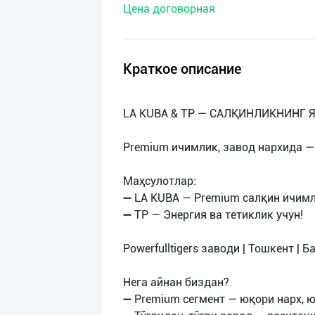
Цена договорная
нас
Техническая
поддержка
Краткое описание
Поделиться
LA KUBA & TP — САЛҚИНЛИКНИНГ 
приложением
Premium ичимлик, завод нархида — 
Выход
о
Маҳсулотлар:
➖ LA KUBA — Premium салқин ичим
➖ TP — Энергия ва тетиклик учун!
Powerfulltigers заводи | Тошкент | 
Нега айнан биздан?
➖ Premium сегмент — юқори нарх, 