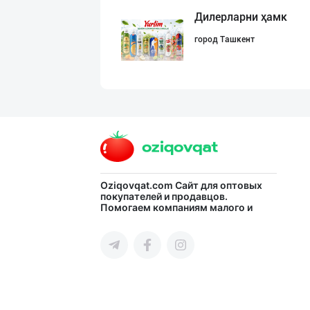
Дилерларни ҳамк
город Ташкент
DIVO ZAMZAM WAT
Ферганская область
Расмий фаолият
Oziqovqat.com
Сайт для оптовых
покупателей и продавцов.
Помогаем компаниям малого и
Ташкентская область
среднего бизнеса Узбекистана и
СНГ быстро найти лучших
поставщиков и новых клиентов,
продвигать свою продукцию в
интернете.
"NOISY NOISY NO
город Ташкент