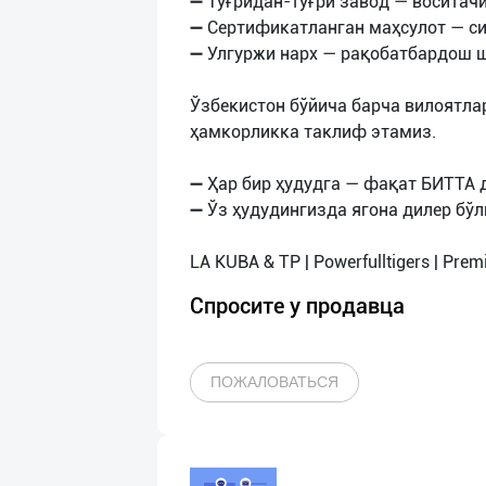
➖ Тўғридан-тўғри завод — воситачи
➖ Сертификатланган маҳсулот — с
➖ Улгуржи нарх — рақобатбардош 
Ўзбекистон бўйича барча вилоятла
ҳамкорликка таклиф этамиз.
➖ Ҳар бир ҳудудга — фақат БИТТА д
➖ Ўз ҳудудингизда ягона дилер бўл
Спросите у продавца
ПОЖАЛОВАТЬСЯ