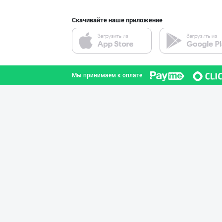
Скачивайте наше приложение
"BONITA FRUIT J
город Ташкент
Мы принимаем к оплате
"NOV LIMONADLAR
город Ташкент
INTER ROHAT — Ҳ
город Ташкент
Янги бренд — ян