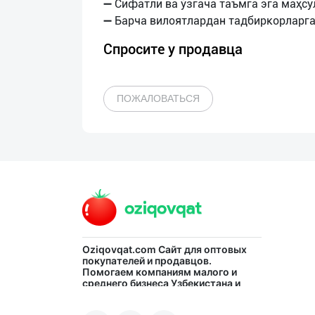
➖ Сифатли ва ўзгача таъмга эга маҳсу
Спросите у продавца
ПОЖАЛОВАТЬСЯ
Oziqovqat.com
Сайт для оптовых
покупателей и продавцов.
Помогаем компаниям малого и
среднего бизнеса Узбекистана и
СНГ быстро найти лучших
поставщиков и новых клиентов,