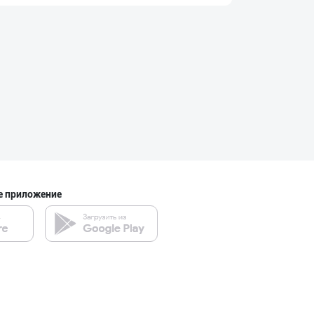
ДУНЁНИНГ ЭНГ ЯХ
город Ташкент
“Marvellous swe
город Ташкент
"Hassons" – Ўзб
е приложение
город Ташкент
Ищем официальны
город Ташкент