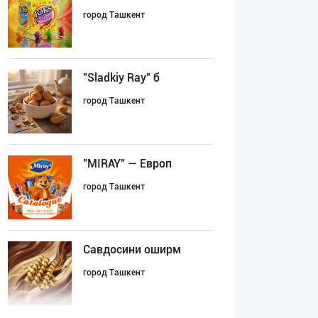
город Ташкент
"Sladkiy Ray" б
город Ташкент
"MIRAY" — Европ
город Ташкент
Савдосини оширм
город Ташкент