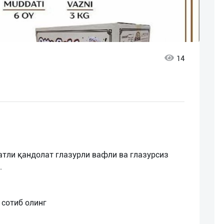
14
атли қандолат глазурли вафли ва глазурсиз
.
 сотиб олинг