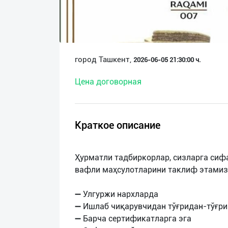
О
нас
Техническая
город Ташкент,
2026-06-05 21:30:00 ч.
поддержка
Цена договорная
Поделиться
приложением
Краткое описание
Выход
о
Ҳурматли тадбиркорлар, сизларга сиф
вафли маҳсулотларини таклиф этамиз
➖ Улгуржи нархларда
➖ Ишлаб чиқарувчидан тўғридан-тўғри
➖ Барча сертификатларга эга