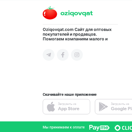
город Ташкент
CS EXIMPORT МЧЖ
Oziqovqat.com
Сайт для оптовых
покупателей и продавцов.
Помогаем компаниям малого и
город Ташкент
среднего бизнеса Узбекистана и
СНГ быстро найти лучших
поставщиков и новых клиентов,
продвигать свою продукцию в
интернете.
DIVO ZAMZAM WAT
Ферганская область
Скачивайте наше приложение
BARLETT OLTIN O
Ферганская область
Мы принимаем к оплате