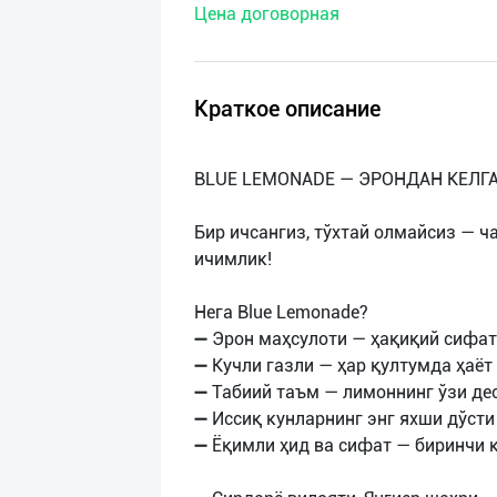
Цена договорная
нас
Техническая
поддержка
Краткое описание
Поделиться
BLUE LEMONADE — ЭРОНДАН КЕЛГ
приложением
Бир ичсангиз, тўхтай олмайсиз — ч
Выход
ичимлик!
о
Нега Blue Lemonade?
➖ Эрон маҳсулоти — ҳақиқий сифат
➖ Кучли газли — ҳар қултумда ҳаёт 
➖ Табиий таъм — лимоннинг ўзи де
➖ Иссиқ кунларнинг энг яхши дўст
➖ Ёқимли ҳид ва сифат — биринчи 