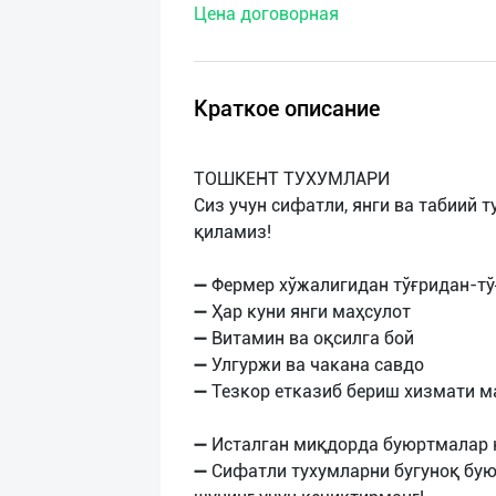
Цена договорная
нас
Техническая
поддержка
Краткое описание
Поделиться
ТОШКЕНТ ТУХУМЛАРИ
приложением
Сиз учун сифатли, янги ва табиий 
қиламиз!
Выход
о
➖ Фермер хўжалигидан тўғридан-тў
➖ Ҳар куни янги маҳсулот
➖ Витамин ва оқсилга бой
➖ Улгуржи ва чакана савдо
➖ Тезкор етказиб бериш хизмати 
➖ Исталган миқдорда буюртмалар 
➖ Сифатли тухумларни бугуноқ бую