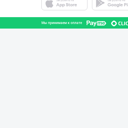
Premium Milk Су
город Ташкент
Мы принимаем к оплате
Дудланган пишло
Кашкадарьинская область
ТАБИИЙ СУТ МАҲС
город Ташкент
"Fatty Milk" бр
Ташкентская область