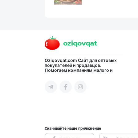
"Azizxon Agro F
город Ташкент
"Ilma" бренди о
Oziqovqat.com
Сайт для оптовых
покупателей и продавцов.
Помогаем компаниям малого и
город Ташкент
среднего бизнеса Узбекистана и
СНГ быстро найти лучших
поставщиков и новых клиентов,
продвигать свою продукцию в
интернете.
"Наманган болаж
Наманганская область
Скачивайте наше приложение