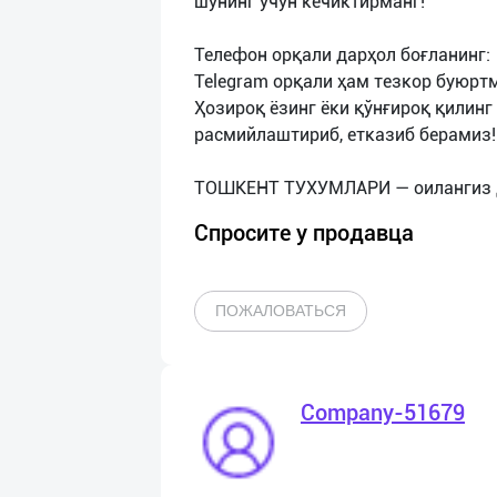
шунинг учун кечиктирманг!
Телефон орқали дарҳол боғланинг:
Telegram орқали ҳам тезкор буюрт
Ҳозироқ ёзинг ёки қўнғироқ қилин
расмийлаштириб, етказиб берамиз!
Спросите у продавца
ПОЖАЛОВАТЬСЯ
Company-51679