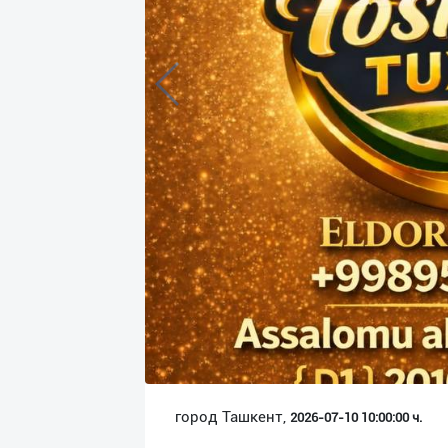
Язык
Личные
данные
Новости
2
Чаты
История
реферальных
переходов
Условия
использования
FAQ
город Ташкент,
2026-07-10 10:00:00 ч.
О