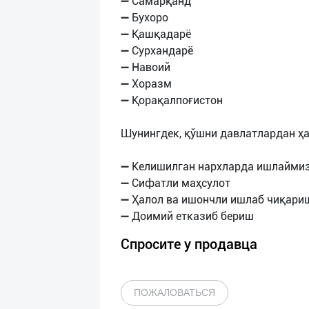
➖ Самарқанд
➖ Бухоро
➖ Қашқадарё
➖ Сурхандарё
➖ Навоий
➖ Хоразм
➖ Қорақалпоғистон
Шунингдек, қўшни давлатлардан ҳ
➖ Келишилган нархларда ишлайми
➖ Сифатли маҳсулот
➖ Ҳалол ва ишончли ишлаб чиқари
Спросите у продавца
ПОЖАЛОВАТЬСЯ