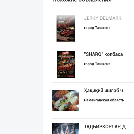
JERKY DELMARK —
город Ташкент
"SHARQ" колбаса
город Ташкент
Ҳақиқий ишлаб ч
Наманганская область
ТАДБИРКОРЛАР, Д