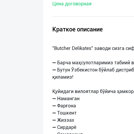
Цена договорная
нас
Техническая
поддержка
Краткое описание
Поделиться
"Butcher Delikates" заводи сизга с
приложением
➖ Барча маҳсулотларимиз табиий в
Выход
➖ Бутун Ўзбекистон бўйлаб дистри
о
қиламиз!
Қуйидаги вилоятлар бўйича ҳамкор
➖ Наманган
➖ Фарғона
➖ Тошкент
➖ Жиззах
➖ Сирдарё