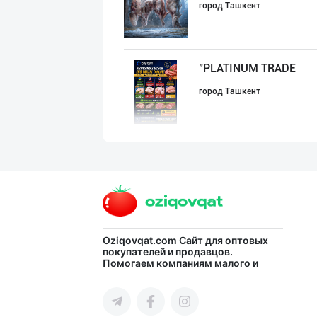
город Ташкент
"PLATINUM TRADE
город Ташкент
"LAZZAT" бренди
Наманганская область
Музлатилган мол
Oziqovqat.com
Сайт для оптовых
покупателей и продавцов.
Помогаем компаниям малого и
город Ташкент
среднего бизнеса Узбекистана и
СНГ быстро найти лучших
поставщиков и новых клиентов,
продвигать свою продукцию в