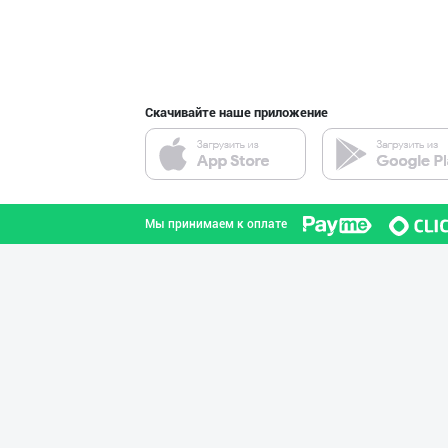
интернете.
Индейка гўшти с
город Ташкент
Скачивайте наше приложение
"Anhor" бренди
город Ташкент
Мы принимаем к оплате
"ZiyoNur" бренд
город Ташкент
"AZIYA LIDER" д
город Ташкент