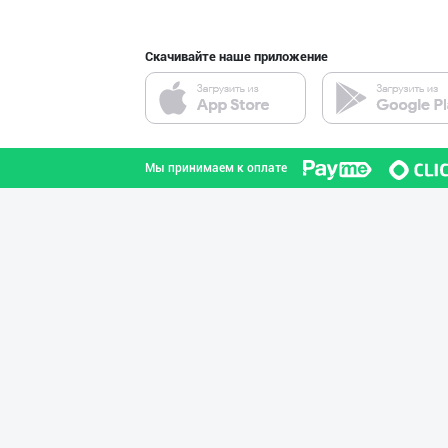
Скачивайте наше приложение
Кокос ёғи: ➖ П
город Ташкент
Мы принимаем к оплате
Ёғ сотаман. 1-қ
город Ташкент
МЧЖ "Integral I
город Ташкент
"MYLAÝYM" — уйд