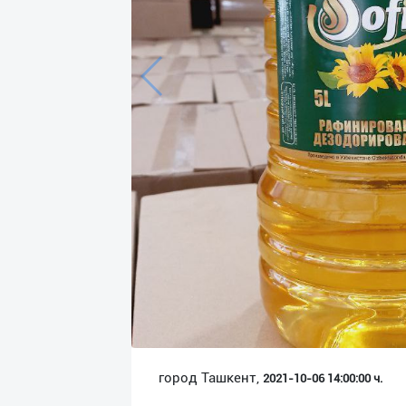
Язык
Личные
данные
Новости
2
Чаты
История
реферальных
переходов
Условия
использования
FAQ
город Ташкент,
2021-10-06 14:00:00 ч.
О