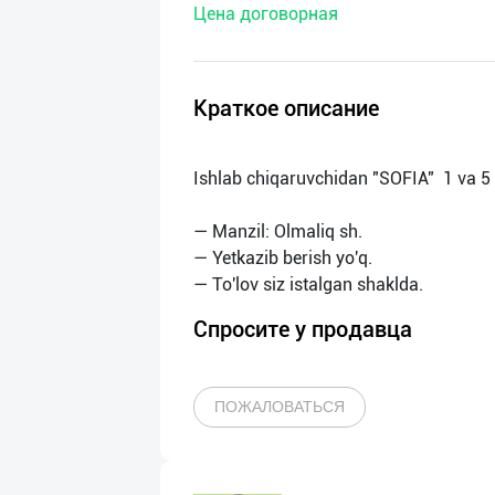
Цена договорная
нас
Техническая
поддержка
Краткое описание
Поделиться
Ishlab chiqaruvchidan "SOFIA" 1 va 5 li
приложением
— Manzil: Olmaliq sh.
Выход
— Yetkazib berish yo'q.
о
Спросите у продавца
ПОЖАЛОВАТЬСЯ