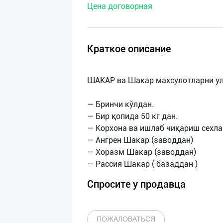
Цена договорная
нас
Техническая
поддержка
Краткое описание
Поделиться
ШАКАР ва Шакар махсулотларни ул
приложением
— Бринчи кўлдан.
Выход
— Бир қопида 50 кг дан.
о
— Корхона ва ишлаб чиқариш сехла
— Ангрен Шакар (заводдан)
— Хоразм Шакар (заводдан)
Спросите у продавца
ПОЖАЛОВАТЬСЯ