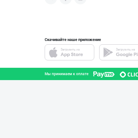
продвигать свою продукцию в
интернете.
"Восточная Сказ
город Ташкент
Скачивайте наше приложение
"KUKSUBOSS", "К
город Ташкент
Мы принимаем к оплате
Ищем официальны
город Ташкент
"Bonella" ва "B
город Ташкент