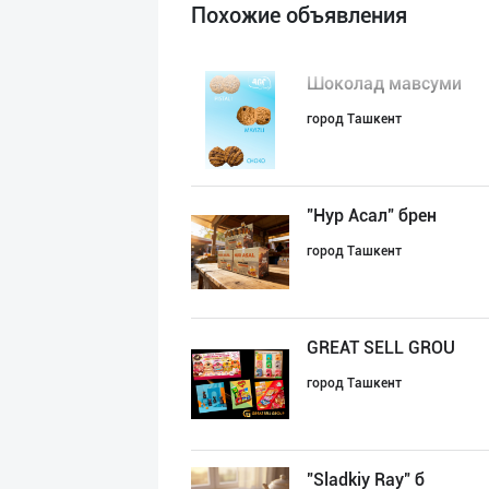
Похожие объявления
Шоколад мавсуми
город Ташкент
"Нур Асал" брен
город Ташкент
GREAT SELL GROU
город Ташкент
"Sladkiy Ray" б