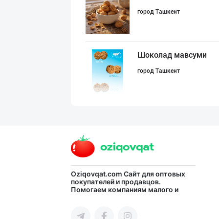
город Ташкент
Шоколад мавсуми
город Ташкент
"FEYA GROUP COM
Андижанская область
"Abobil" бренди
Oziqovqat.com
Сайт для оптовых
покупателей и продавцов.
Помогаем компаниям малого и
город Ташкент
среднего бизнеса Узбекистана и
СНГ быстро найти лучших
поставщиков и новых клиентов,