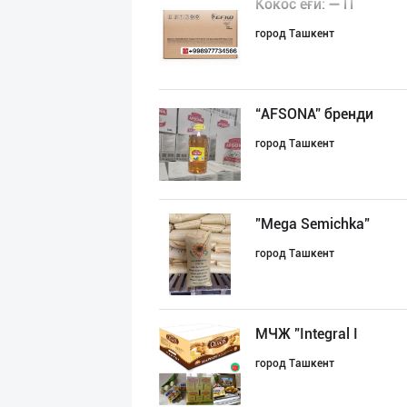
Кокос ёғи: ➖ П
город Ташкент
“AFSONA” бренди
город Ташкент
"Mega Semichka"
город Ташкент
МЧЖ "Integral I
город Ташкент