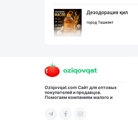
Дезодорация қил
город Ташкент
Маргарин ва топ
город Ташкент
Картошка крахма
Oziqovqat.com
Сайт для оптовых
покупателей и продавцов.
Помогаем компаниям малого и
город Ташкент
среднего бизнеса Узбекистана и
СНГ быстро найти лучших
поставщиков и новых клиентов,
продвигать свою продукцию в
интернете.
Кокос ёғи: ➖ П
город Ташкент