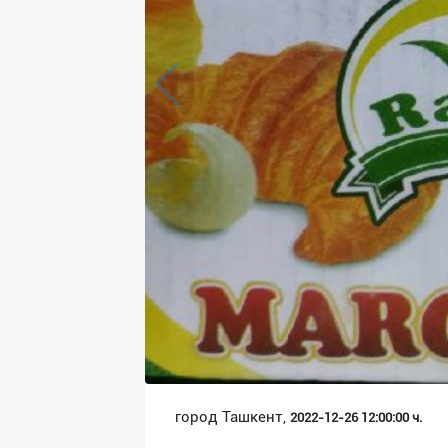
Язык
Личные
данные
Новости
2
Чаты
История
реферальных
переходов
Условия
использования
FAQ
город Ташкент,
2022-12-26 12:00:00 ч.
О