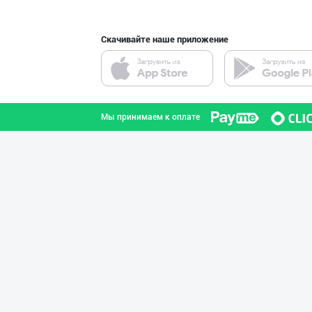
Скачивайте наше приложение
Ишлаб чиқарувчи
Ташкентская область
Мы принимаем к оплате
"Щедрость приро
город Ташкент
Ёғ сотаман. 1-қ
город Ташкент
БОЯРИН & SARMIL