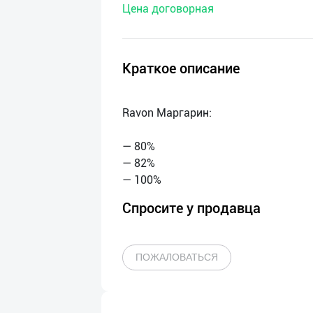
Цена договорная
нас
Техническая
поддержка
Краткое описание
Поделиться
Ravon Маргарин:
приложением
— 80%
Выход
— 82%
о
Спросите у продавца
ПОЖАЛОВАТЬСЯ