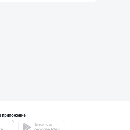
Оптом ёки чакан
город Ташкент
Хўжалик совун с
город Ташкент
Жанубий Корея в
Навоийская область
Ишлаб чиқариш у
е приложение
Ташкентская область