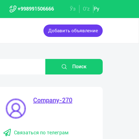
+998991506666
Ўз
O'z
Ру
Добавить объявление
Поиск
Company-270
Связаться по телеграм