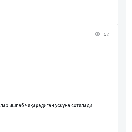
152
лар ишлаб чиқарадиган ускуна сотилади.