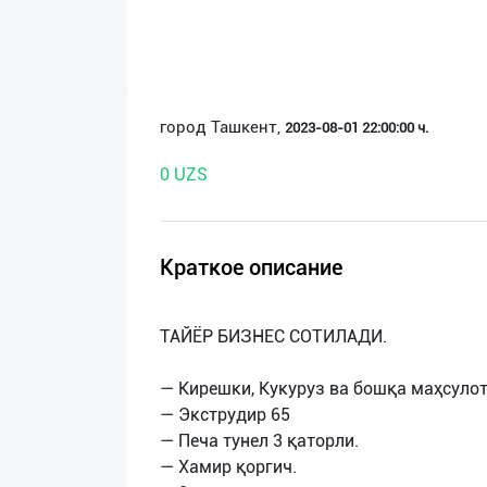
О
нас
Техническая
город Ташкент,
2023-08-01 22:00:00 ч.
поддержка
0 UZS
Поделиться
приложением
Краткое описание
Выход
о
ТАЙЁР БИЗНEС СОТИЛАДИ.
— Кирешки, Кукуруз ва бошқа маҳсулот
— Экструдир 65
— Печа тунел 3 қаторли.
— Хамир қоргич.