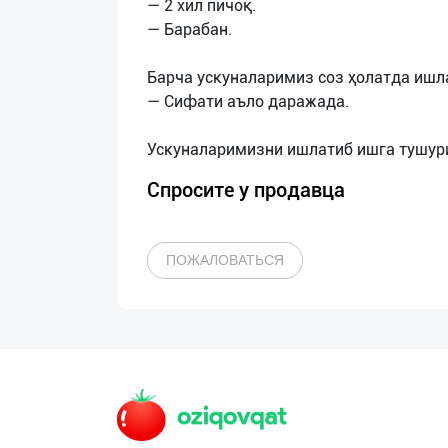
— 2 хил пичоқ.
— Барабан.
Барча ускуналаримиз соз ҳолатда ишл
— Сифати аъло даражада.
Спросите у продавца
ПОЖАЛОВАТЬСЯ