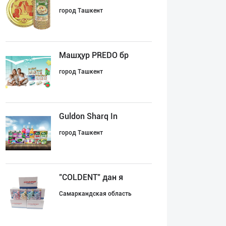
город Ташкент
Машҳур PREDO бр
город Ташкент
Guldon Sharq In
город Ташкент
"COLDENT" дан я
Самаркандская область