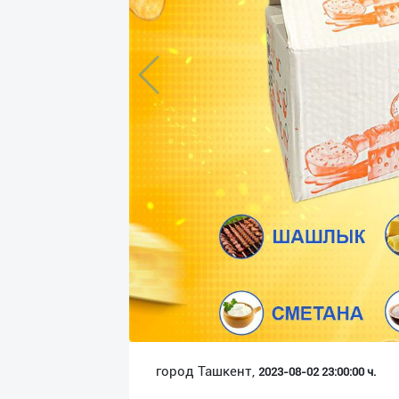
Язык
Личные
данные
Новости
2
Чаты
История
реферальных
переходов
Условия
использования
FAQ
город Ташкент,
2023-08-02 23:00:00 ч.
О