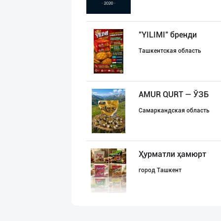
"YILIMI" бренди
Ташкентская область
AMUR QURT — ЎЗБ
Самаркандская область
Ҳурматли ҳамюрт
город Ташкент
"SEZAM-EKO" кор