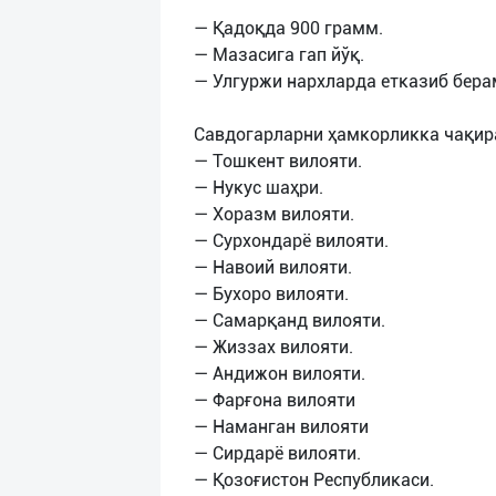
— Қадоқда 900 грамм.
— Мазасига гап йўқ.
— Улгуржи нархларда етказиб бера
Савдогарларни ҳамкорликка чақир
— Тошкент вилояти.
— Нукус шаҳри.
— Хоразм вилояти.
— Сурхондарё вилояти.
— Навоий вилояти.
— Бухоро вилояти.
— Самарқанд вилояти.
— Жиззах вилояти.
— Андижон вилояти.
— Фарғона вилояти
— Наманган вилояти
— Сирдарё вилояти.
— Қозоғистон Республикаси.