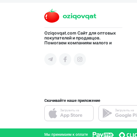
Андижанская область
"SABER SNACK" б
Oziqovqat.com
Сайт для оптовых
покупателей и продавцов.
Помогаем компаниям малого и
город Ташкент
среднего бизнеса Узбекистана и
СНГ быстро найти лучших
поставщиков и новых клиентов,
продвигать свою продукцию в
интернете.
"SEZAM-EKO" кор
Андижанская область
Скачивайте наше приложение
ООО ‘KAYMI’ Ком
город Ташкент
Мы принимаем к оплате