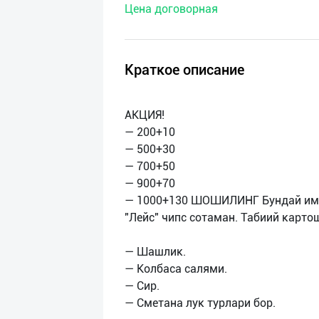
Цена договорная
нас
Техническая
поддержка
Краткое описание
Поделиться
АКЦИЯ!
приложением
— 200+10
— 500+30
Выход
— 700+50
о
— 900+70
— 1000+130 ШОШИЛИНГ Бундай имк
"Лейс" чипс сотаман. Табиий карто
— Шашлик.
— Колбаса салями.
— Сир.
— Сметана лук турлари бор.