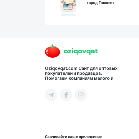
город Ташкент
Жанубий Корея в
Навоийская область
Aroma – Тозалик
Oziqovqat.com
Сайт для оптовых
покупателей и продавцов.
Помогаем компаниям малого и
город Ташкент
среднего бизнеса Узбекистана и
СНГ быстро найти лучших
поставщиков и новых клиентов,
продвигать свою продукцию в
интернете.
Ellino – Осиёни
город Ташкент
Скачивайте наше приложение