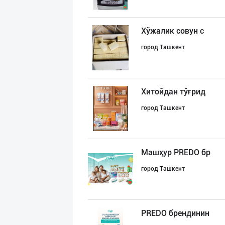
Хўжалик совун с
город Ташкент
Хитойдан тўғрид
город Ташкент
Машҳур PREDO бр
город Ташкент
PREDO брендинин