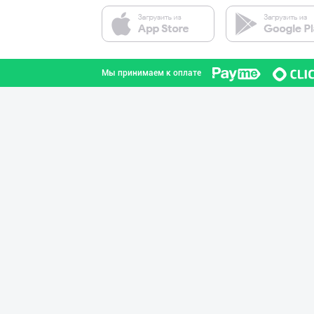
Асл белгиси учу
город Ташкент
Мы принимаем к оплате
Диққат! Ўзбекис
город Ташкент
Ҳурматли тадбир
город Ташкент
Ўзбекистон иқли
город Ташкент