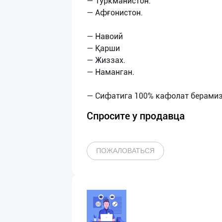
— Туркманистон.
— Афғонистон.
— Навоий
— Қарши
— Жиззах.
— Наманган.
Спросите у продавца
ПОЖАЛОВАТЬСЯ