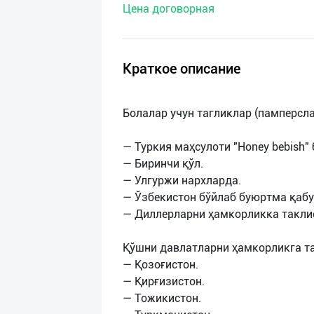
Цена договорная
нас
Техническая
поддержка
Краткое описание
Поделиться
Болалар учун тагликлар (памперсла
приложением
— Туркия маҳсулоти "Honey bebish" 
Выход
— Биринчи қўл.
о
— Улгуржи нархларда.
— Ўзбекистон бўйлаб буюртма қабу
— Диллерларни ҳамкорликка такли
Қўшни давлатларни ҳамкорликга т
— Қозоғистон.
— Қирғизистон.
— Тожикистон.