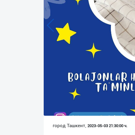
Язык
Личные
данные
Новости
2
Чаты
История
реферальных
переходов
Условия
использования
FAQ
город Ташкент,
2023-05-03 21:30:00 ч.
О