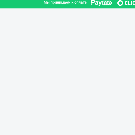
Мы принимаем к оплате
PREDO брендинин
город Ташкент
"AVELLA GROUP"
город Ташкент
Aroma – Тозалик
город Ташкент
Оптом ёки чакан
город Ташкент