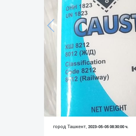
Язык
Личные
данные
Новости
2
Чаты
История
реферальных
переходов
Условия
использования
FAQ
город Ташкент,
2023-05-05 08:30:00 ч.
О