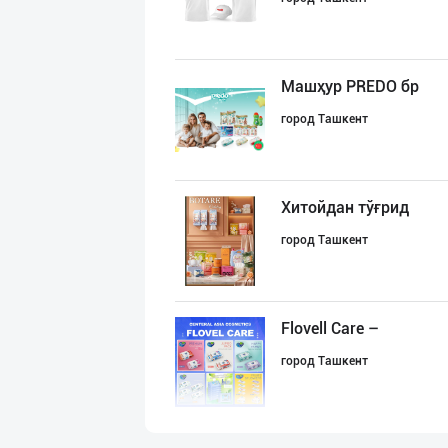
Машҳур PREDO бр
город Ташкент
Хитойдан тўғрид
город Ташкент
Flovell Care –
город Ташкент