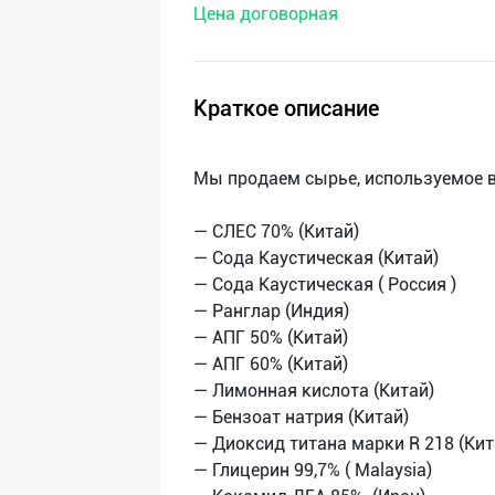
Цена договорная
нас
Техническая
поддержка
Краткое описание
Поделиться
Мы продаем сырье, используемое в
приложением
— СЛЕС 70% (Китай)
Выход
— Сода Каустическая (Китай)
о
— Сода Каустическая ( Россия )
— Ранглар (Индия)
— АПГ 50% (Китай)
— АПГ 60% (Китай)
— Лимонная кислота (Китай)
— Бензоат натрия (Китай)
— Диоксид титана марки R 218 (Кит
— Глицерин 99,7% ( Malaysia)