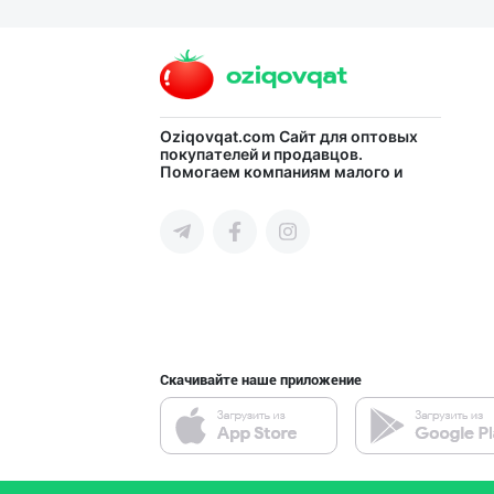
Гигиеник восита
город Ташкент
Guldon Sharq In
Oziqovqat.com
Сайт для оптовых
покупателей и продавцов.
Помогаем компаниям малого и
город Ташкент
среднего бизнеса Узбекистана и
СНГ быстро найти лучших
поставщиков и новых клиентов,
продвигать свою продукцию в
интернете.
Жанубий Корея в
Навоийская область
Скачивайте наше приложение
Диққат! Ўзбекис
город Ташкент