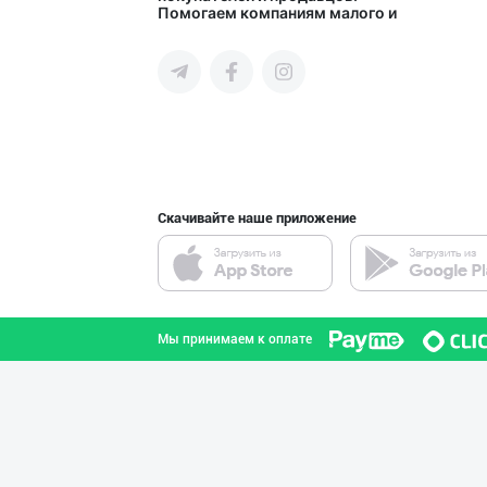
Помогаем компаниям малого и
Сырдарьинская область
среднего бизнеса Узбекистана и
СНГ быстро найти лучших
поставщиков и новых клиентов,
продвигать свою продукцию в
интернете.
Эрондан келтири
город Ташкент
Скачивайте наше приложение
Вилоятлар учун
город Ташкент
Мы принимаем к оплате
➖ Агар Агар RGM
город Ташкент