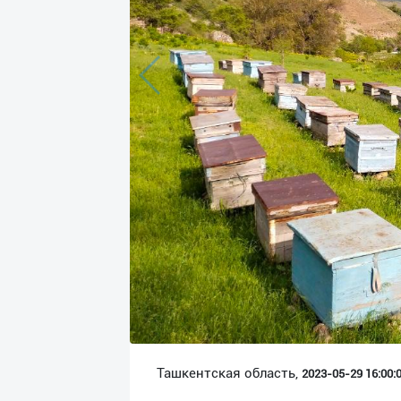
Язык
Личные
данные
Новости
2
Чаты
История
реферальных
переходов
Условия
использования
FAQ
Ташкентская область,
2023-05-29 16:00:0
О