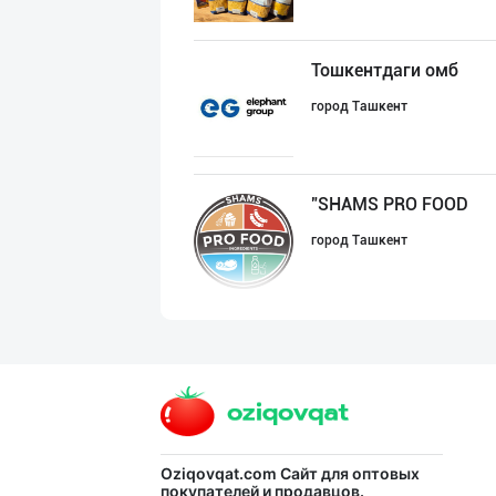
Тошкентдаги омб
город Ташкент
"SHAMS PRO FOOD
город Ташкент
"MAKGOLD" бренд
Самаркандская область
LAZZAT ОШ ТУЗИ
Oziqovqat.com
Сайт для оптовых
покупателей и продавцов.