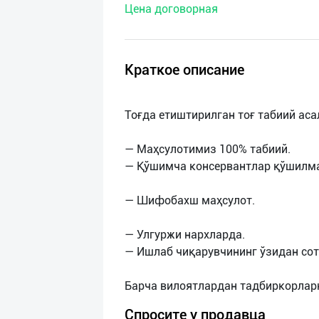
Цена договорная
нас
Техническая
поддержка
Краткое описание
Поделиться
Тоғда етиштирилган тоғ табиий аса
приложением
— Маҳсулотимиз 100% табиий.
Выход
— Қўшимча консервантлар қўшилма
о
— Шифобахш маҳсулот.
— Улгуржи нархларда.
— Ишлаб чиқарувчининг ўзидан сот
Спросите у продавца