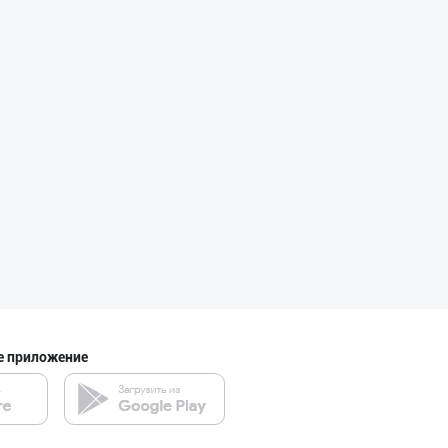
Aroma – Тозалик
город Ташкент
Хитойдан тўғрид
город Ташкент
PREDO брендинин
город Ташкент
е приложение
Оптом ёки чакан