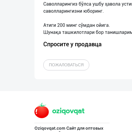
Саволларингиз бўлса ушбу ҳавола усти
саволларингизни юборинг.
Атиги 200 минг сўмдан ойига.
Спросите у продавца
ПОЖАЛОВАТЬСЯ
Oziqovqat.com
Сайт для оптовых