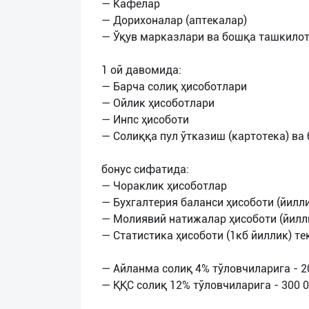
— Кафелар
— Дорихоналар (аптекалар)
— Ўқув марказлари ва бошқа ташкило
1 ой давомида:
— Барча солиқ ҳисоботлари
— Ойлик ҳисоботлари
— Инпс ҳисоботи
— Солиққа пул ўтказиш (картотека) ва
бонус сифатида:
— Чораклик ҳисоботлар
— Бухгалтерия баланси ҳисоботи (йилл
— Молиявий натижалар ҳисоботи (йилл
— Статистика ҳисоботи (1кб йиллик) т
— Айланма солиқ 4% тўловчиларига - 2
— ҚҚС солиқ 12% тўловчиларига - 300 0