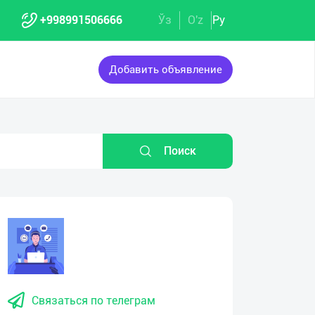
+998991506666
Ўз
O'z
Ру
Добавить объявление
Поиск
Связаться по телеграм