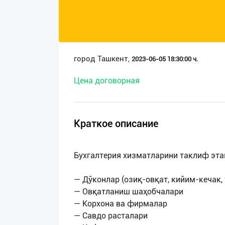
О
нас
Техническая
город Ташкент,
2023-06-05 18:30:00 ч.
поддержка
Цена договорная
Поделиться
приложением
Краткое описание
Выход
о
Бухгалтерия хизматларини таклиф эта
— Дўконлар (озиқ-овқат, кийим-кечак,
— Овқатланиш шаҳобчалари
— Корхона ва фирмалар
— Савдо расталари