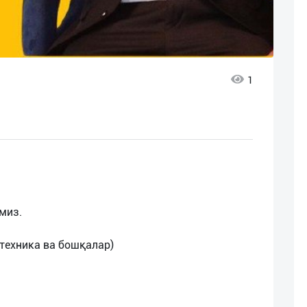
1
миз.
 техника ва бошқалар)