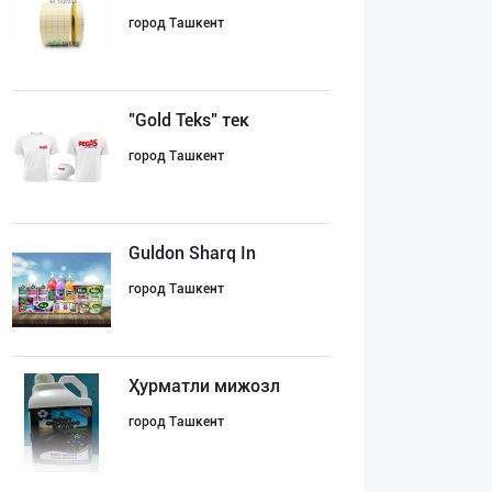
город Ташкент
"Gold Teks" тек
город Ташкент
Guldon Sharq In
город Ташкент
Ҳурматли мижозл
город Ташкент