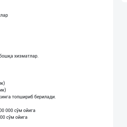
тлар
 бошқа хизматлар.
ик)
ик)
екинга топшириб берилади.
00 000 сўм ойига
00 сўм ойига