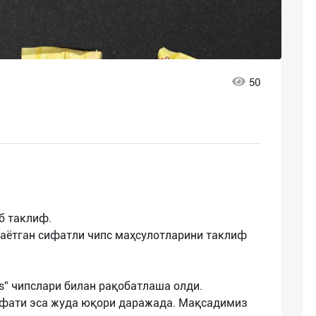
50
б таклиф.
аётган сифатли чипс маҳсулотларини таклиф
ys” чипслари билан рақобатлаша олди.
сифати эса жуда юқори даражада. Мақсадимиз