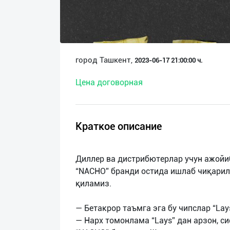
О
нас
Техническая
город Ташкент,
2023-06-17 21:00:00 ч.
поддержка
Цена договорная
Поделиться
приложением
Краткое описание
Выход
о
Диллер ва дистрибютерлар учун ажойи
“NACHO” бранди остида ишлаб чиқарил
қиламиз.
— Бетакрор таъмга эга бу чипслар “La
— Нарх томонлама “Lays” дан арзон, 