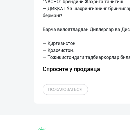
“NACHO” брендини Жаҳонга танитиш.
— ДИҚҚАТ Ўз шаҳрингизнинг бринчилар
берманг!
Барча вилоятлардан Диллерлар ва Ди
— Қирғизистон.
— Қозоғистон.
Спросите у продавца
ПОЖАЛОВАТЬСЯ