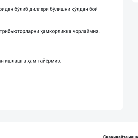
идан бўлиб диллери бўлишни қўлдан бой
стрибьюторларни ҳамкорликка чорлаймиз.
Скачивайте наш