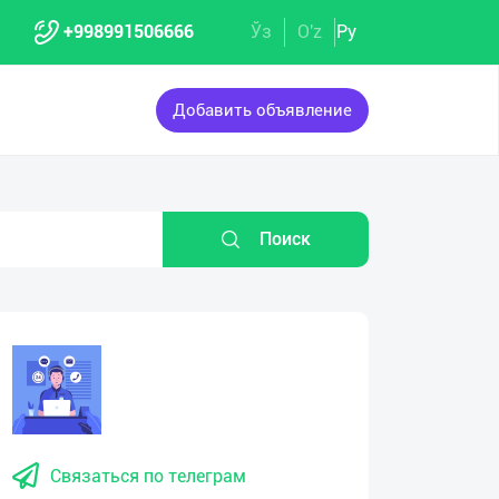
+998991506666
Ўз
O'z
Ру
Добавить объявление
Поиск
Связаться по телеграм