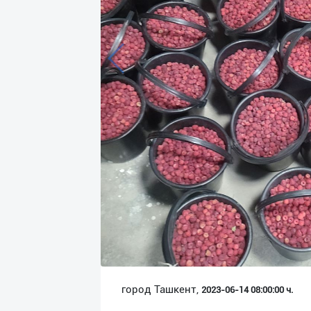
Язык
Личные
данные
Новости
2
Чаты
История
реферальных
переходов
Условия
использования
FAQ
город Ташкент,
2023-06-14 08:00:00 ч.
О