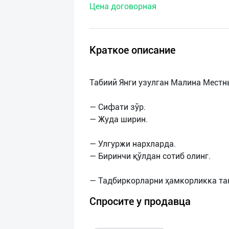
Цена договорная
нас
Техническая
поддержка
Краткое описание
Поделиться
Табиий Янги узулган Малина Местн
приложением
— Сифати зўр.
Выход
— Жуда ширин.
о
— Улгуржи нархларда.
— Биринчи қўлдан сотиб олинг.
Спросите у продавца