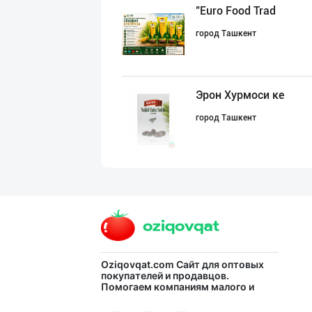
"Euro Food Trad
город Ташкент
Эрон Хурмоси ке
город Ташкент
Рамазон яқин!
город Ташкент
"HANDA" бренди
Oziqovqat.com
Сайт для оптовых
покупателей и продавцов.
Помогаем компаниям малого и
город Ташкент
среднего бизнеса Узбекистана и
СНГ быстро найти лучших