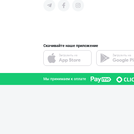
поставщиков и новых клиентов,
продвигать свою продукцию в
интернете.
Ҳурматли тадбир
Ташкентская область
Скачивайте наше приложение
Саудия Арабисто
город Ташкент
Мы принимаем к оплате
Магиз (ош магиз
город Ташкент
Ҳиндистон олий
город Ташкент