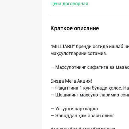
Цена договорная
нас
Техническая
поддержка
Краткое описание
Поделиться
“MILLIARD” бренди остида ишлаб чи
приложением
маҳсулотларини сотамиз.
Выход
— Маҳсулотнинг сифатига ва мазаси
о
Бизда Мега Акция!
— Фақатгина 1 кун бўлади ҳолос. Н
— Шошилинг маҳсулотларимиз сони
— Улгуржи нархларда.
— Заводдан ҳам арзон олинг.