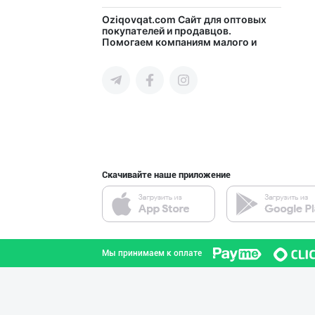
"Shum bola” бре
Oziqovqat.com
Сайт для оптовых
покупателей и продавцов.
Помогаем компаниям малого и
город Ташкент
среднего бизнеса Узбекистана и
СНГ быстро найти лучших
поставщиков и новых клиентов,
продвигать свою продукцию в
интернете.
"SEZAM-EKO" кор
Андижанская область
Скачивайте наше приложение
"SEZAM-EKO" кор
Андижанская область
Мы принимаем к оплате
Ҳурматли ҳамюрт
город Ташкент