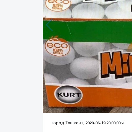
Язык
Личные
данные
Новости
2
Чаты
История
реферальных
переходов
Условия
использования
FAQ
город Ташкент,
2023-06-19 20:00:00 ч.
О