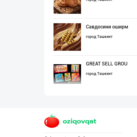
Савдосини оширм
город Ташкент
GREAT SELL GROU
город Ташкент
"LOLLI POP", "T
город Ташкент