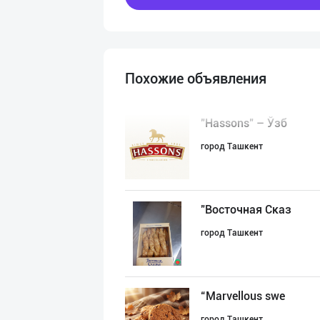
Похожие объявления
"Hassons" – Ўзб
город Ташкент
"Восточная Сказ
город Ташкент
“Marvellous swe
город Ташкент