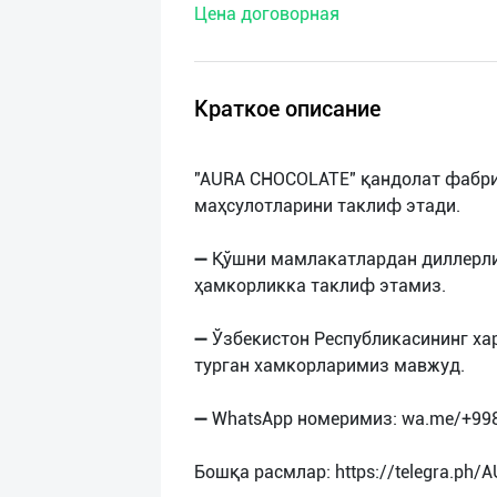
Цена договорная
нас
Техническая
поддержка
Краткое описание
Поделиться
"AURA CHOCOLATE" қандолат фабри
приложением
маҳсулотларини таклиф этади.
Выход
➖ Қўшни мамлакатлардан диллерли
о
ҳамкорликка таклиф этамиз.
➖ Ўзбекистон Республикасининг ха
турган хамкорларимиз мавжуд.
➖ WhatsApp номеримиз: wa.me/+99