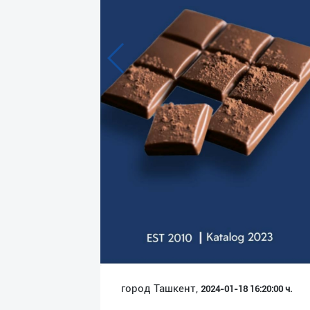
Язык
Личные
данные
Новости
2
Чаты
История
реферальных
переходов
Условия
использования
FAQ
город Ташкент,
2024-01-18 16:20:00 ч.
О