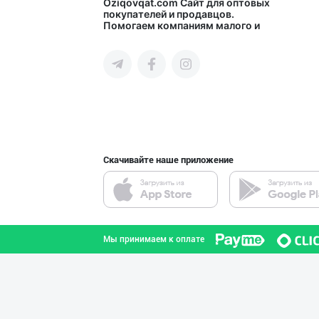
"Bonella" ва "B
Oziqovqat.com
Сайт для оптовых
покупателей и продавцов.
Помогаем компаниям малого и
город Ташкент
среднего бизнеса Узбекистана и
СНГ быстро найти лучших
поставщиков и новых клиентов,
продвигать свою продукцию в
интернете.
"Abobil" бренди
город Ташкент
Скачивайте наше приложение
"FEYA GROUP COM
Андижанская область
Мы принимаем к оплате
RISOLA ONA — OS
Наманганская область