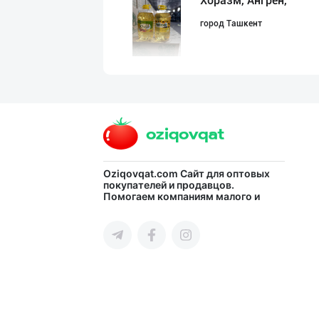
Хоразм, Ангрен,
город Ташкент
LAZZAT ОШ ТУЗИ
Сырдарьинская область
МАККАЖЎХОРИ КРА
Oziqovqat.com
Сайт для оптовых
покупателей и продавцов.
Помогаем компаниям малого и
город Ташкент
среднего бизнеса Узбекистана и
СНГ быстро найти лучших
поставщиков и новых клиентов,
продвигать свою продукцию в
интернете.
Эрондан келтири
город Ташкент