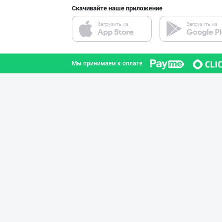
Скачивайте наше приложение
ҚОЗОҒИСТОН БУҒД
город Ташкент
Мы принимаем к оплате
Citric Uz — над
город Ташкент
AROMSA — иннова
город Ташкент
Тошкентдаги омб
город Ташкент