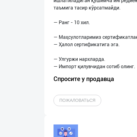
ишлатиладиган қўшимча ингредиент
таъмига тасир кўрсатмайди.
— Ранг - 10 хил.
— Маҳсулотларимиз сертификатлан
— Ҳалол сертификатига эга.
— Улгуржи нархларда.
Спросите у продавца
ПОЖАЛОВАТЬСЯ