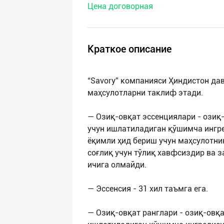
Цена договорная
нас
Техническая
поддержка
Краткое описание
Поделиться
“Savory” компанияси Ҳиндистон да
приложением
маҳсулотларни таклиф этади.
Выход
— Озиқ-овқат эссенциялари - озиқ
о
учун ишлатиладиган қўшимча ингр
ёқимли ҳид бериш учун маҳсулотни
соғлиқ учун тўлиқ хавфсиздир ва 
ичига олмайди.
— Эссенсия - 31 хил таъмга ега.
— Озиқ-овқат ранглари - озиқ-овқ