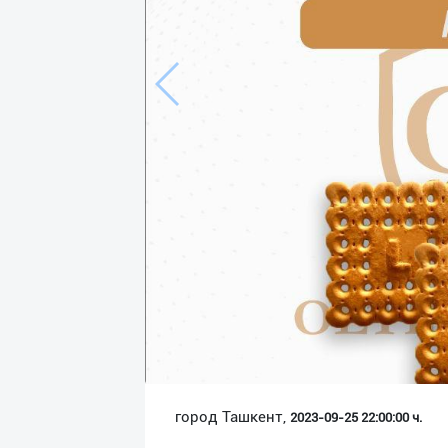
Язык
Личные
данные
Новости
2
Чаты
История
реферальных
переходов
Условия
использования
FAQ
город Ташкент,
2023-09-25 22:00:00 ч.
О