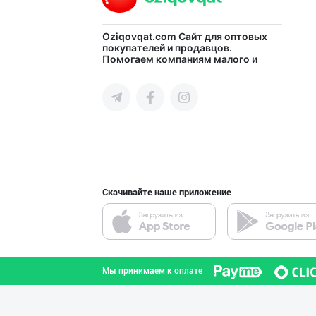
“Marvellous swe
Oziqovqat.com
Сайт для оптовых
покупателей и продавцов.
Помогаем компаниям малого и
город Ташкент
среднего бизнеса Узбекистана и
СНГ быстро найти лучших
поставщиков и новых клиентов,
продвигать свою продукцию в
интернете.
RISOLA ONA — OS
Наманганская область
Скачивайте наше приложение
"LOLLI POP", "T
город Ташкент
Мы принимаем к оплате
Савдосини оширм
город Ташкент