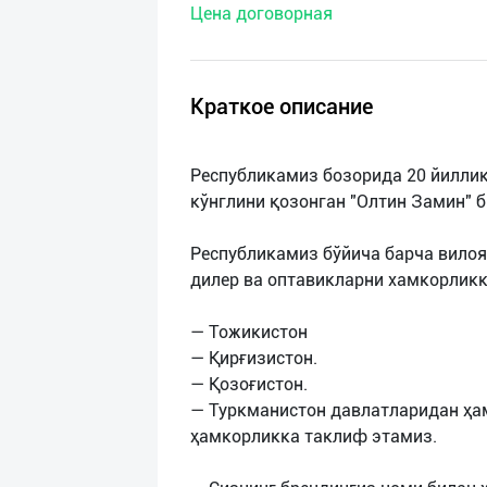
Цена договорная
нас
Техническая
поддержка
Краткое описание
Поделиться
Республикамиз бозорида 20 йиллик
приложением
кўнглини қозонган "Олтин Замин" 
Выход
Республикамиз бўйича барча вило
о
дилер ва оптавикларни хамкорликк
— Тожикистон
— Қирғизистон.
— Қозоғистон.
— Туркманистон давлатларидан ҳа
ҳамкорликка таклиф этамиз.