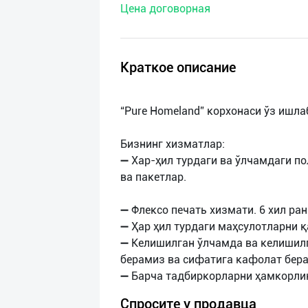
Цена договорная
нас
Техническая
поддержка
Краткое описание
Поделиться
“Pure Homeland” корхонаси ўз ишл
приложением
Бизнинг хизматлар:
Выход
➖ Хар-ҳил турдаги ва ўлчамдаги п
о
ва пакетлар.
➖ Флексо печать хизмати. 6 хил ран
➖ Ҳар ҳил турдаги маҳсулотларни 
➖ Келишилган ўлчамда ва келишил
берамиз ва сифатига кафолат бер
Спросите у продавца