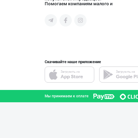
Помогаем компаниям малого и
Самаркандская область
среднего бизнеса Узбекистана и
СНГ быстро найти лучших
поставщиков и новых клиентов,
продвигать свою продукцию в
интернете.
Хўжалик совун с
город Ташкент
Скачивайте наше приложение
ХИТОЙ ва КОРЕЯ
город Ташкент
Мы принимаем к оплате
Guldon Sharq In
город Ташкент