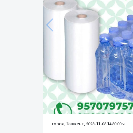
Язык
Личные
данные
Новости
2
Чаты
История
реферальных
переходов
Условия
использования
FAQ
город Ташкент,
2023-11-03 14:30:00 ч.
О