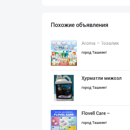
Похожие объявления
Aroma – Тозалик
город Ташкент
Ҳурматли мижозл
город Ташкент
Flovell Care –
город Ташкент