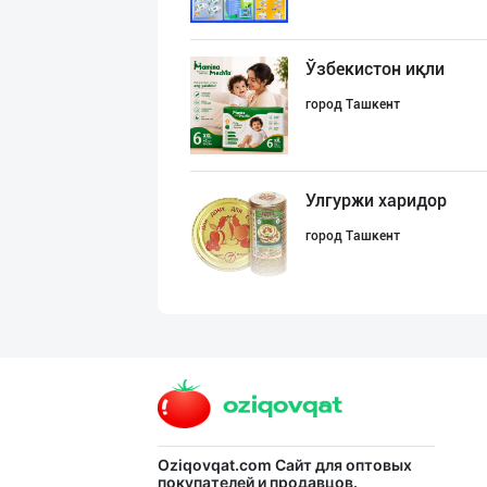
Ўзбекистон иқли
город Ташкент
Улгуржи харидор
город Ташкент
Гигиеник восита
город Ташкент
"COLDENT" дан я
Oziqovqat.com
Сайт для оптовых
покупателей и продавцов.