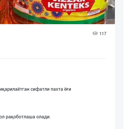
117
чиқарилаётган сифатли пахта ёғи
ол рақоботлаша олади.