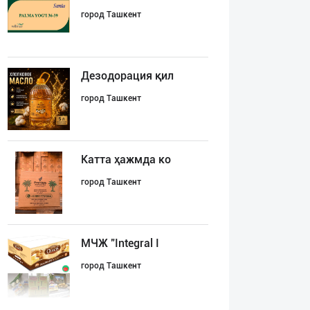
город Ташкент
Дезодорация қил
город Ташкент
Катта ҳажмда ко
город Ташкент
МЧЖ "Integral I
город Ташкент