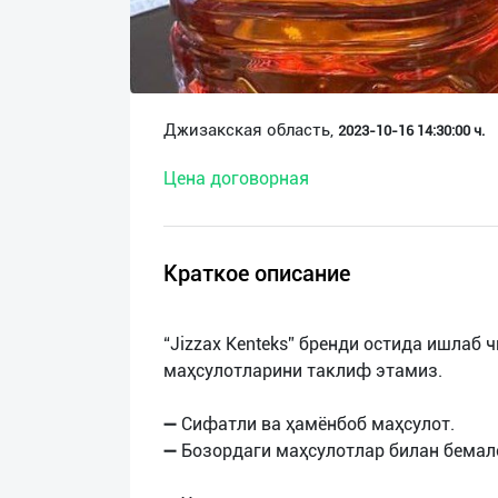
О
нас
Техническая
Джизакская область,
2023-10-16 14:30:00 ч.
поддержка
Цена договорная
Поделиться
приложением
Краткое описание
Выход
о
“Jizzax Kenteks” бренди остида ишлаб 
маҳсулотларини таклиф этамиз.
➖ Сифатли ва ҳамёнбоб маҳсулот.
➖ Бозордаги маҳсулотлар билан бемал