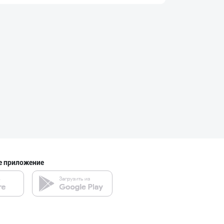
"Щедрость приро
город Ташкент
"MYLAÝYM" — уйд
Туркменистан
Музқаймоқчи ака
город Ташкент
е приложение
"PARVINA" бренд
Ташкентская область