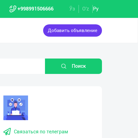
+998991506666
Ўз
O'z
Ру
Добавить объявление
Поиск
eo
yer
Связаться по телеграм