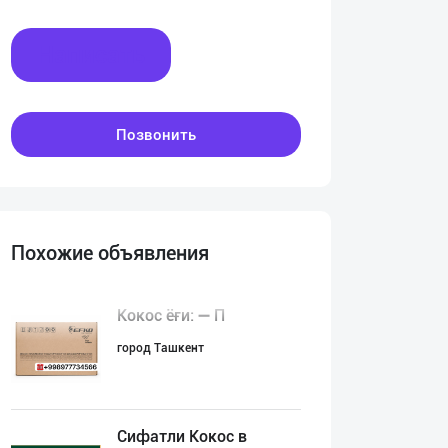
Написать
Позвонить
Похожие объявления
Кокос ёғи: ➖ П
город Ташкент
Сифатли Кокос в
:00
00:00