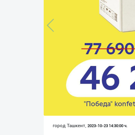
Язык
Личные
данные
Новости
2
Чаты
История
реферальных
переходов
Условия
использования
FAQ
город Ташкент,
2023-10-23 14:30:00 ч.
О