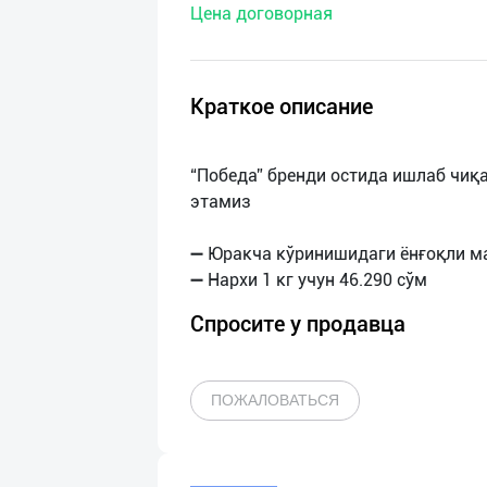
Цена договорная
нас
Техническая
поддержка
Краткое описание
Поделиться
“Победа” бренди остида ишлаб чиқ
приложением
этамиз
Выход
➖ Юракча кўринишидаги ёнғоқли м
о
Спросите у продавца
ПОЖАЛОВАТЬСЯ