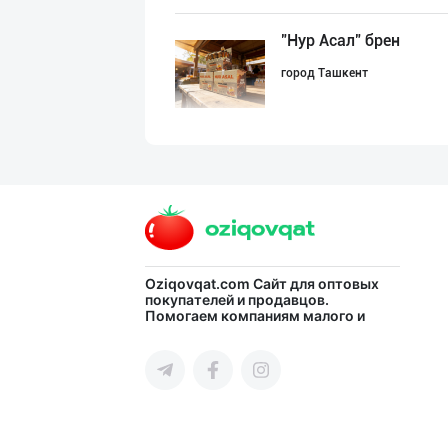
"Нур Асал" брен
город Ташкент
"Afif Family"да
город Ташкент
RISOLA ONA — OS
Oziqovqat.com
Сайт для оптовых
покупателей и продавцов.
Помогаем компаниям малого и
Наманганская область
среднего бизнеса Узбекистана и
СНГ быстро найти лучших
поставщиков и новых клиентов,
продвигать свою продукцию в
интернете.
Шоколад мавсуми
город Ташкент