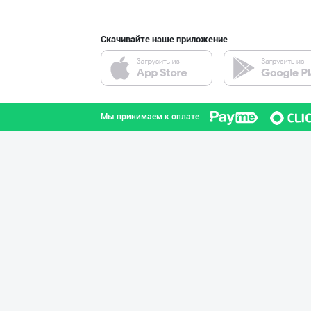
Скачивайте наше приложение
Савдосини оширм
город Ташкент
Мы принимаем к оплате
"Bonella" ва "B
город Ташкент
"KUKSUBOSS", "К
город Ташкент
"LOLLI POP", "T