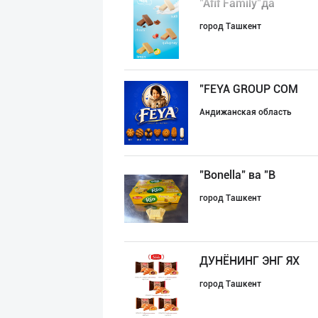
"Afif Family"да
город Ташкент
"FEYA GROUP COM
Андижанская область
"Bonella" ва "B
город Ташкент
ДУНЁНИНГ ЭНГ ЯХ
город Ташкент