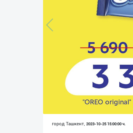
Язык
Личные
данные
Новости
2
Чаты
История
реферальных
переходов
Условия
использования
FAQ
город Ташкент,
2023-10-25 15:00:00 ч.
О