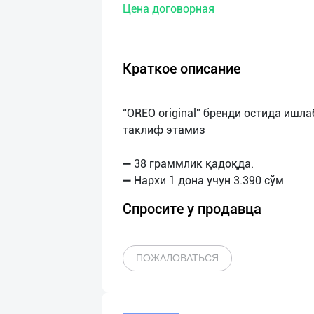
Цена договорная
нас
Техническая
поддержка
Краткое описание
Поделиться
“OREO original” бренди остида ишл
приложением
таклиф этамиз
Выход
➖ 38 граммлик қадоқда.
о
Спросите у продавца
ПОЖАЛОВАТЬСЯ