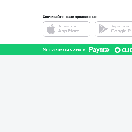
Скачивайте наше приложение
"KUKSUBOSS", "К
город Ташкент
Мы принимаем к оплате
"Нур Асал" брен
город Ташкент
"Bonella" ва "B
город Ташкент
Шоколад мавсуми