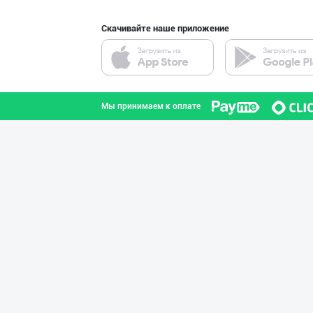
Скачивайте наше приложение
"KUKSUBOSS", "К
город Ташкент
Мы принимаем к оплате
GREAT SELL GROU
город Ташкент
Шоколад мавсуми
город Ташкент
RISOLA ONA — OS