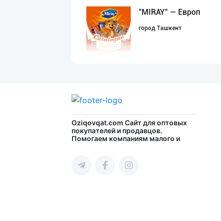
"MIRAY" — Европ
город Ташкент
“Marvellous swe
город Ташкент
Oziqovqat.com
Сайт для оптовых
покупателей и продавцов.
ДУНЁНИНГ ЭНГ ЯХ
Помогаем компаниям малого и
среднего бизнеса Узбекистана и
город Ташкент
СНГ быстро найти лучших
поставщиков и новых клиентов,
продвигать свою продукцию в
интернете.
"RIKKO TOYS" —
город Ташкент