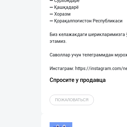
➖ Сурхондарё
➖ Қашқадарё
➖ Хоразм
➖ Қорақалпоғистон Республикаси
Биз келажакдаги шерикларимизга
этамиз.
Саволлар учун телеграммдан муро
Спросите у продавца
ПОЖАЛОВАТЬСЯ