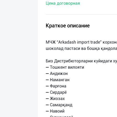
Цена договорная
нас
Техническая
поддержка
Краткое описание
Поделиться
МЧЖ “Arkadash import trade” корх
приложением
шоколад пастаси ва бошқа қандола
Выход
Биз Дистрибюторларни куйидаги х
о
➖ Тошкент вилояти
➖ Андижон
➖ Наманган
➖ Фарғона
➖ Сирдарё
➖ Жиззах
➖ Самарқанд
➖ Навоий