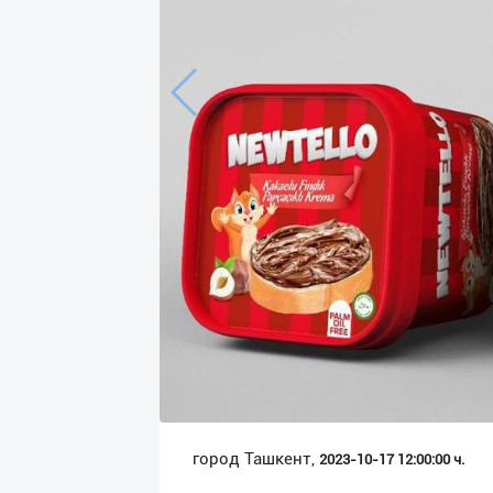
Язык
Личные
данные
Новости
2
Чаты
История
реферальных
переходов
Условия
использования
FAQ
город Ташкент,
2023-10-17 12:00:00 ч.
О