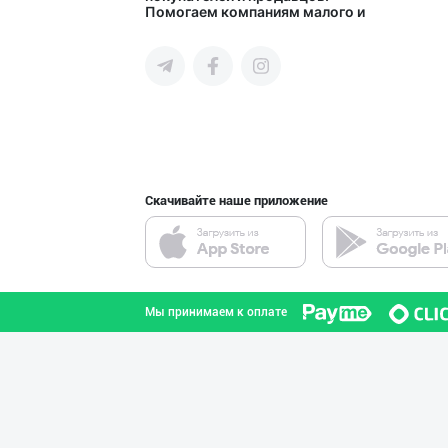
Помогаем компаниям малого и
город Ташкент
среднего бизнеса Узбекистана и
СНГ быстро найти лучших
поставщиков и новых клиентов,
продвигать свою продукцию в
интернете.
Савдосини оширм
город Ташкент
Скачивайте наше приложение
"Восточная Сказ
город Ташкент
Мы принимаем к оплате
“Marvellous swe
город Ташкент