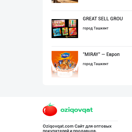
GREAT SELL GROU
город Ташкент
"MIRAY" — Европ
город Ташкент
"FEYA GROUP COM
Андижанская область
ДУНЁНИНГ ЭНГ ЯХ
Oziqovqat.com
Сайт для оптовых
покупателей и продавцов.