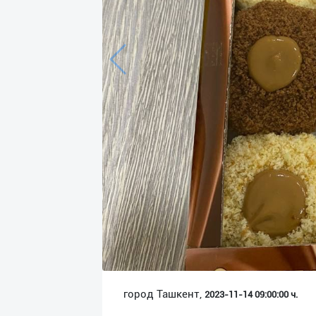
Язык
Личные
данные
Новости
2
Чаты
История
реферальных
переходов
Условия
использования
FAQ
город Ташкент,
2023-11-14 09:00:00 ч.
О