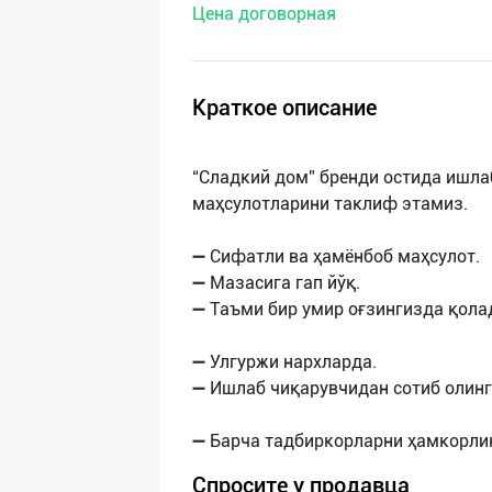
Цена договорная
нас
Техническая
поддержка
Краткое описание
Поделиться
“Сладкий дом” бренди остида ишла
приложением
маҳсулотларини таклиф этамиз.
Выход
➖ Сифатли ва ҳамёнбоб маҳсулот.
о
➖ Мазасига гап йўқ.
➖ Таъми бир умир оғзингизда қола
➖ Улгуржи нархларда.
➖ Ишлаб чиқарувчидан сотиб олинг
Спросите у продавца