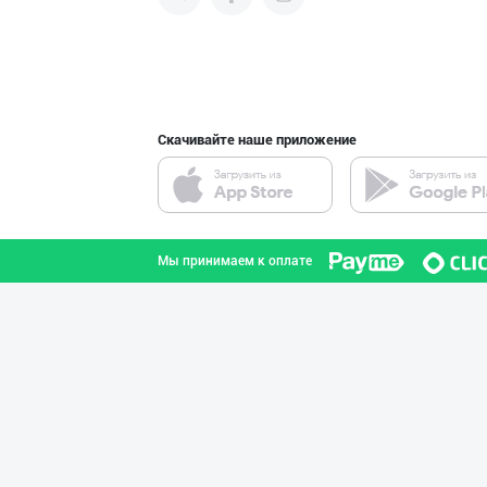
продвигать свою продукцию в
интернете.
Guldon Sharq In
город Ташкент
Скачивайте наше приложение
Гигиеник восита
город Ташкент
Мы принимаем к оплате
Диққат! Ўзбекис
город Ташкент
Ишлаб чиқариш у
Ташкентская область