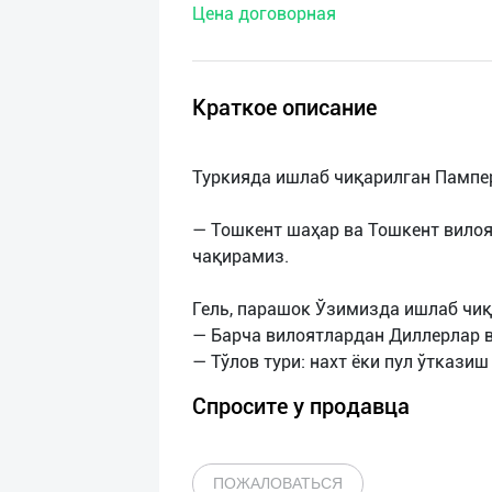
Цена договорная
нас
Техническая
поддержка
Краткое описание
Поделиться
Туркияда ишлаб чиқарилган Пампе
приложением
— Тошкент шаҳар ва Тошкент вило
Выход
чақирамиз.
о
Гель, парашок Ўзимизда ишлаб чиқ
— Барча вилоятлардан Диллерлар в
Спросите у продавца
ПОЖАЛОВАТЬСЯ