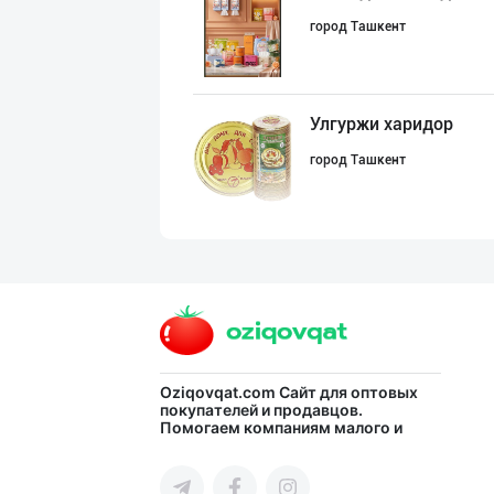
город Ташкент
Улгуржи харидор
город Ташкент
Ҳурматли мижозл
город Ташкент
Хўжалик совун с
Oziqovqat.com
Сайт для оптовых
покупателей и продавцов.
Помогаем компаниям малого и
город Ташкент
среднего бизнеса Узбекистана и
СНГ быстро найти лучших
поставщиков и новых клиентов,