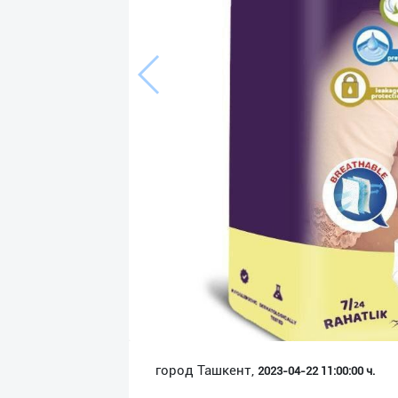
Язык
Личные
данные
Новости
2
Чаты
История
реферальных
переходов
Условия
использования
FAQ
город Ташкент,
2023-04-22 11:00:00 ч.
О