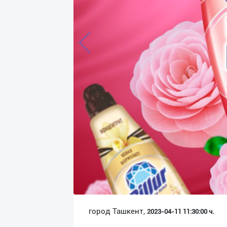
Язык
Личные
данные
Новости
2
Чаты
История
реферальных
переходов
Условия
использования
FAQ
город Ташкент,
2023-04-11 11:30:00 ч.
О