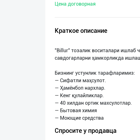
Цена договорная
нас
Техническая
поддержка
Краткое описание
Поделиться
"Billur" тозалик воситалари ишлаб
приложением
савдогарларни ҳамкорликда ишлаш
Выход
Бизнинг устунлик тарафларимиз:
о
— Cифатли маҳсулот.
— Ҳамёнбоп нархлар.
— Кенг қулайликлар.
— 40 хилдан ортик махсулотлар.
— Бытовая химия
Спросите у продавца