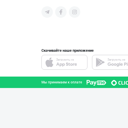
среднего бизнеса Узбекистана и
СНГ быстро найти лучших
поставщиков и новых клиентов,
продвигать свою продукцию в
интернете.
Машҳур PREDO бр
город Ташкент
Скачивайте наше приложение
PREDO брендинин
город Ташкент
Мы принимаем к оплате
Guldon Sharq In
город Ташкент
Жанубий Корея в