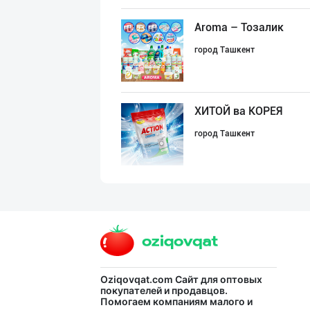
Aroma – Тозалик
город Ташкент
ХИТОЙ ва КОРЕЯ
город Ташкент
Ҳурматли тадбир
город Ташкент
Ўзбекистон иқли
Oziqovqat.com
Сайт для оптовых
покупателей и продавцов.
Помогаем компаниям малого и
город Ташкент