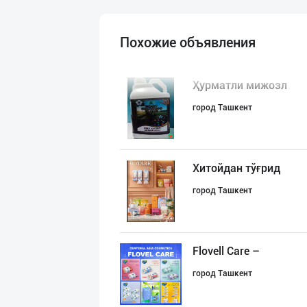
Похожие объявления
Ҳурматли мижозл
город Ташкент
Хитойдан тўғрид
город Ташкент
Flovell Care –
город Ташкент