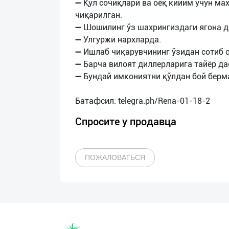
➖ Қўл сочиқлари ва оёқ кийим учун ма
чиқарилган.
➖ Шошилинг ўз шахрингиздаги ягона ди
➖ Улгуржи нархларда.
➖ Ишлаб чиқарувчининг ўзидан сотиб о
➖ Барча вилоят диллерларига тайёр да
➖ Бундай имкониятни қўлдан бой берма
Спросите у продавца
ПОЖАЛОВАТЬСЯ