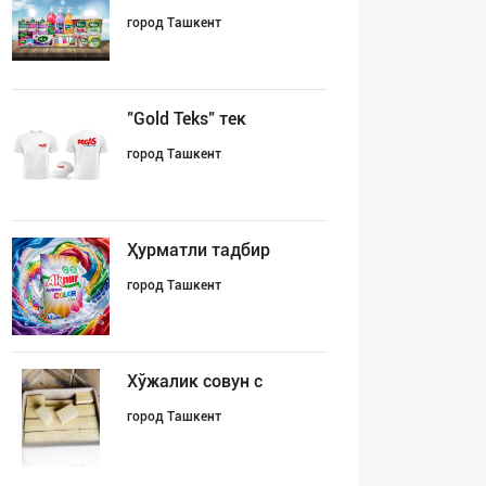
город Ташкент
"Gold Teks" тек
город Ташкент
Ҳурматли тадбир
город Ташкент
Хўжалик совун с
город Ташкент