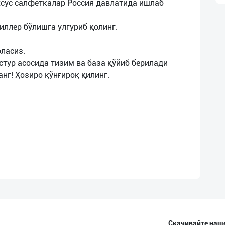
хсус салфеткалар Россия давлатида ишлаб
ллер бўлишга улгуриб қолинг.
ласиз.
стур асосида тизим ва база қўйиб берилади
нг! Ҳозиро қўнғироқ қилинг.
Скачивайте наш