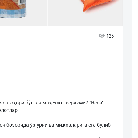
125
эса юқори бўлган маҳсулот керакми? “Rena”
улотлар!
он бозорида ўз ўрни ва мижозларига ега бўлиб