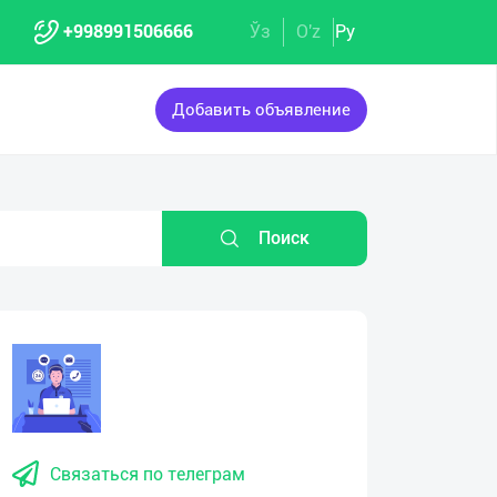
+998991506666
Ўз
O'z
Ру
Добавить объявление
Поиск
Связаться по телеграм