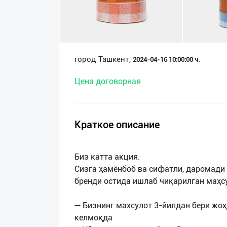
О
нас
Техническая
город Ташкент,
2024-04-16 10:00:00 ч.
поддержка
Цена договорная
Поделиться
приложением
Краткое описание
Выход
о
Биз катта акция.
Сизга ҳамёнбоб ва сифатли, даромади 
бренди остида ишлаб чиқарилган маҳс
➖ Бизнинг махсулот 3-йилдан бери жоҳ
келмоқда