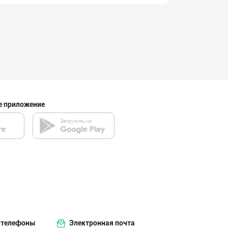
Янги “MK” бренд
город Ташкент
Дилерларни ҳамк
город Ташкент
е приложение
Ичимлик бизнеси
город Ташкент
SHIRIN PREMIUM
город Ташкент
 телефоны
Электронная почта