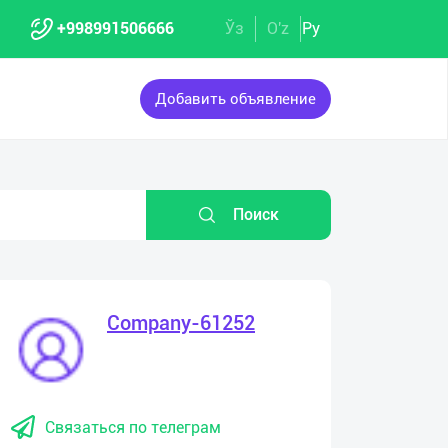
+998991506666
Ўз
O'z
Ру
Добавить объявление
Поиск
Company-61252
Связаться по телеграм