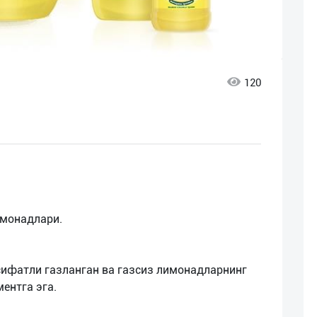
120
имонадлари.
сифатли газланган ва газсиз лимонадларнинг