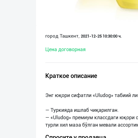
О
нас
Техническая
город Ташкент,
2021-12-25 10:30:00 ч.
поддержка
Цена договорная
Поделиться
приложением
Краткое описание
Выход
о
Энг юқори сифатли «Uludоg» табиий л
— Туркияда ишлаб чиқарилган.
— «Uludоg» премиум классдаги юқори 
Спросите у продавца