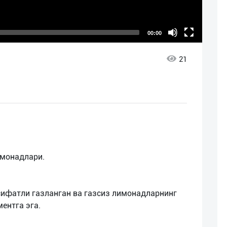
00:00
21
имонадлари.
сифатли газланган ва газсиз лимонадларнинг