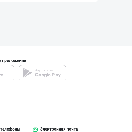
Оптомчилар учун
город Ташкент
Ичимлик бизнеси
город Ташкент
е приложение
"Апельсин" брен
город Ташкент
Ичимлик бизнеси
город Ташкент
 телефоны
Электронная почта