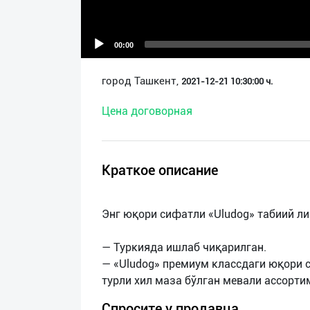
О
нас
00:00
Техническая
город Ташкент,
2021-12-21 10:30:00 ч.
поддержка
Цена договорная
Поделиться
приложением
Краткое описание
Выход
о
Энг юқори сифатли «Uludоg» табиий л
— Туркияда ишлаб чиқарилган.
— «Uludоg» премиум классдаги юқори 
Спросите у продавца