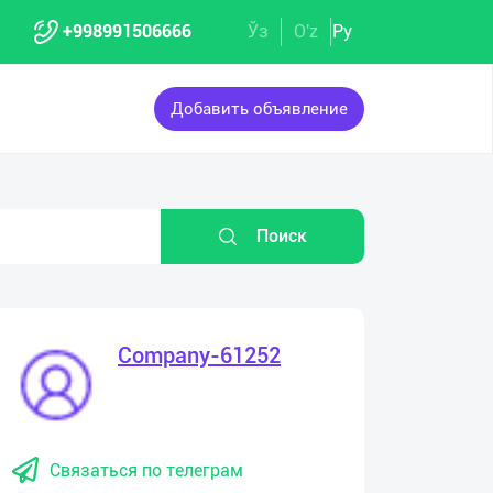
+998991506666
Ўз
O'z
Ру
Добавить объявление
Поиск
Company-61252
Связаться по телеграм