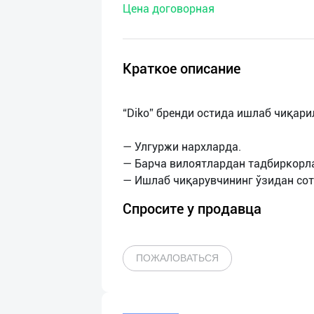
Цена договорная
нас
Техническая
поддержка
Краткое описание
Поделиться
“Diko” бренди остида ишлаб чиқар
приложением
— Улгуржи нархларда.
Выход
— Барча вилоятлардан тадбиркорл
о
Спросите у продавца
ПОЖАЛОВАТЬСЯ