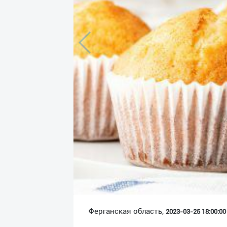
Язык
Личные
данные
Новости
2
Чаты
История
реферальных
переходов
Условия
использования
FAQ
Ферганская область,
2023-03-25 18:00:00 
О