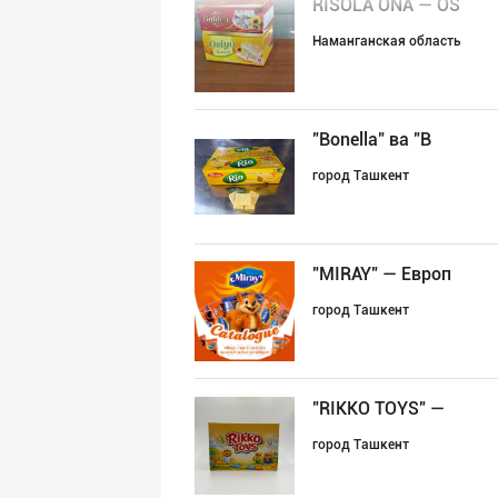
RISOLA ONA — OS
Наманганская область
"Bonella" ва "B
город Ташкент
"MIRAY" — Европ
город Ташкент
"RIKKO TOYS" —
город Ташкент