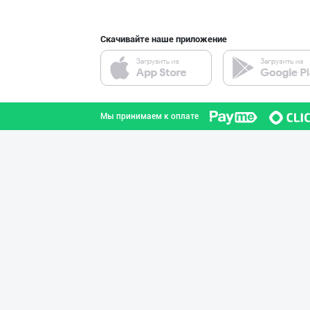
Скачивайте наше приложение
ДУНЁНИНГ ЭНГ ЯХ
город Ташкент
Мы принимаем к оплате
"LOLLI POP", "T
город Ташкент
"Bonella" ва "B
город Ташкент
"FEYA GROUP COM