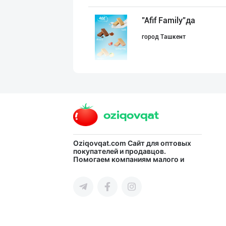
"Afif Family"да
город Ташкент
"Восточная Сказ
город Ташкент
"Hassons" – Ўзб
Oziqovqat.com
Сайт для оптовых
покупателей и продавцов.
Помогаем компаниям малого и
город Ташкент
среднего бизнеса Узбекистана и
СНГ быстро найти лучших
поставщиков и новых клиентов,
продвигать свою продукцию в
интернете.
"Нур Асал" брен
город Ташкент