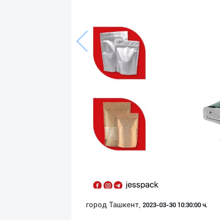
Язык
Личные
данные
Новости
2
Чаты
История
реферальных
переходов
Условия
использования
FAQ
город Ташкент,
2023-03-30 10:30:00 ч.
О