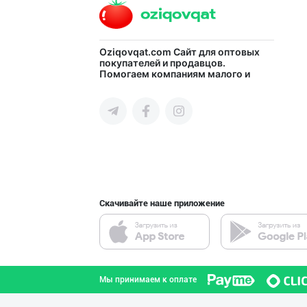
Асл белгиси учу
Oziqovqat.com
Сайт для оптовых
покупателей и продавцов.
Помогаем компаниям малого и
город Ташкент
среднего бизнеса Узбекистана и
СНГ быстро найти лучших
поставщиков и новых клиентов,
продвигать свою продукцию в
интернете.
Guldon Sharq In
город Ташкент
Скачивайте наше приложение
Ҳурматли мижозл
город Ташкент
Мы принимаем к оплате
Ҳурматли тадбир