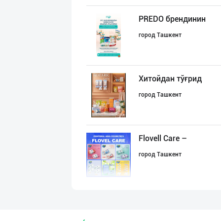
PREDO брендинин
город Ташкент
Хитойдан тўғрид
город Ташкент
Flovell Care –
город Ташкент
"AVELLA GROUP"
город Ташкент