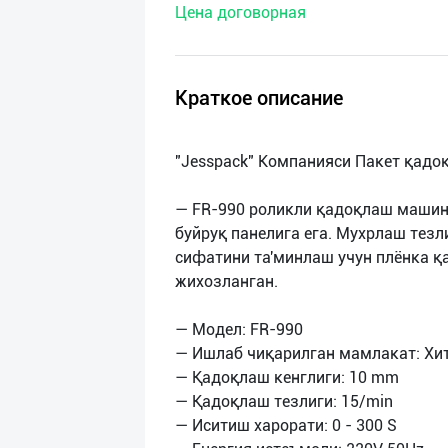
Цена договорная
нас
Техническая
поддержка
Краткое описание
Поделиться
"Jesspack" Компанияси Пакет қадо
приложением
— FR-990 роликли қадоқлаш машин
Выход
буйруқ панелига ега. Мухрлаш тезл
о
сифатини та'минлаш учун плёнка қ
жихозланган.
— Модел: FR-990
— Ишлаб чиқарилган мамлакат: Хи
— Қадоқлаш кенглиги: 10 mm
— Қадоқлаш тезлиги: 15/min
— Иситиш харорати: 0 - 300 S