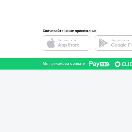
"KUKSUBOSS", "К
город Ташкент
Скачивайте наше приложение
"Восточная Сказ
город Ташкент
Мы принимаем к оплате
"Bonella" ва "B
город Ташкент
GREAT SELL GROU
город Ташкент