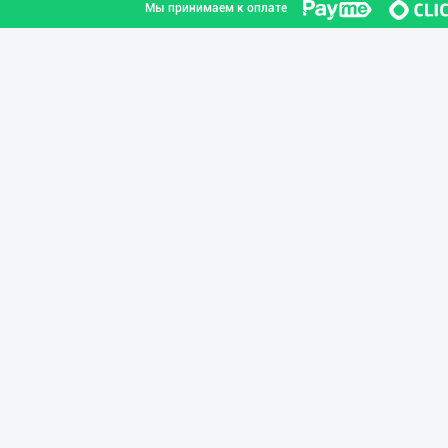
Мы принимаем к оплате
Guldon Sharq In
город Ташкент
Aroma – Тозалик
город Ташкент
Ишлаб чиқариш у
Ташкентская область
Жанубий Корея в
Навоийская область