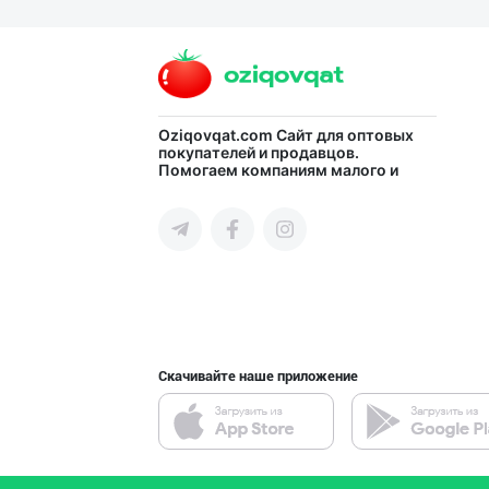
Машҳур PREDO бр
город Ташкент
Flovell Care –
Oziqovqat.com
Сайт для оптовых
покупателей и продавцов.
Помогаем компаниям малого и
город Ташкент
среднего бизнеса Узбекистана и
СНГ быстро найти лучших
поставщиков и новых клиентов,
продвигать свою продукцию в
интернете.
Ҳурматли мижозл
город Ташкент
Скачивайте наше приложение
Оптом ёки чакан
город Ташкент