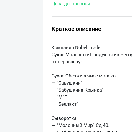
Цена договорная
нас
Техническая
поддержка
Краткое описание
Поделиться
Компания Nobel Trade
приложением
Сухие Молочные Продукты из Респ
от первых рук.
Выход
о
Сухое Обезжиренное молоко:
— “Савушкин"
— “Бабушкина Крынка"
— “М1"
— “Беллакт"
Сыворотка:
— "Молочный Мир" Сд 40.