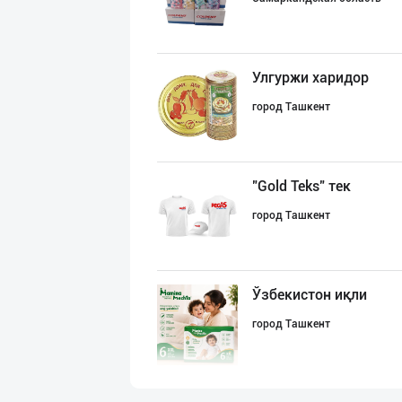
Улгуржи харидор
город Ташкент
"Gold Teks" тек
город Ташкент
Ўзбекистон иқли
город Ташкент