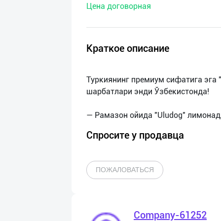
Цена договорная
нас
Техническая
поддержка
Краткое описание
Поделиться
Туркиянинг премиум сифатига эга "
приложением
шарбатлари энди Ўзбекистонда!
Выход
о
Спросите у продавца
ПОЖАЛОВАТЬСЯ
Company-61252