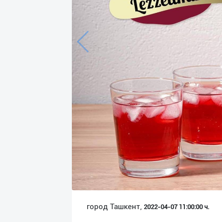
Язык
Личные
данные
Новости
2
Чаты
История
реферальных
переходов
Условия
использования
FAQ
город Ташкент,
2022-04-07 11:00:00 ч.
О