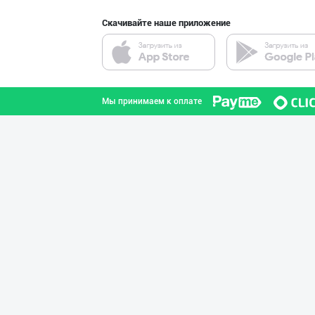
Скачивайте наше приложение
Оптомчилар учун
город Ташкент
Мы принимаем к оплате
Янги бренд — ян
Наманганская область
"NOV LIMONADLAR
город Ташкент
Ичимлик бизнеси