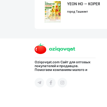
YEON HO — КОРЕЯ
город Ташкент
SHIRIN PREMIUM
город Ташкент
CS EXIMPORT МЧЖ
Oziqovqat.com
Сайт для оптовых
покупателей и продавцов.
Помогаем компаниям малого и
город Ташкент
среднего бизнеса Узбекистана и
СНГ быстро найти лучших
поставщиков и новых клиентов,
продвигать свою продукцию в
интернете.
Дилерларни ҳамк
город Ташкент