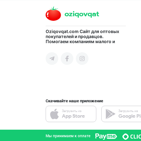
город Ташкент
Шахсий гигиена
Oziqovqat.com
Сайт для оптовых
покупателей и продавцов.
Помогаем компаниям малого и
Сырдарьинская область
среднего бизнеса Узбекистана и
СНГ быстро найти лучших
поставщиков и новых клиентов,
продвигать свою продукцию в
интернете.
Guldon Sharq In
город Ташкент
Скачивайте наше приложение
Хитойдан тўғрид
город Ташкент
Мы принимаем к оплате