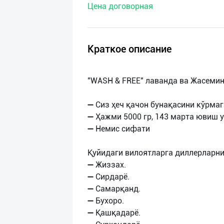
Цена договорная
нас
Техническая
поддержка
Краткое описание
Поделиться
"WASH & FREE" лаванда ва Жасемин
приложением
➖ Сиз ҳеч қачон бунақасини кўрмаг
Выход
➖ Ҳажми 5000 гр, 143 марта ювиш 
о
➖ Немис сифати
Қуйидаги вилоятларга диллерларн
➖ Жиззах.
➖ Сирдарё.
➖ Самарқанд.
➖ Бухоро.
➖ Қашқадарё.