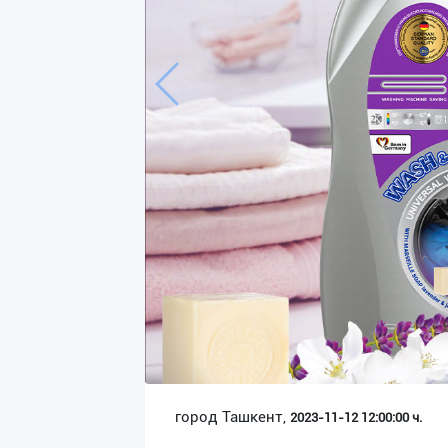
Язык
Личные
данные
Новости
2
Чаты
История
реферальных
переходов
Условия
использования
FAQ
город Ташкент,
2023-11-12 12:00:00 ч.
О