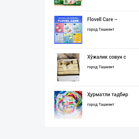
Flovell Care –
город Ташкент
Хўжалик совун с
город Ташкент
Ҳурматли тадбир
город Ташкент
Aroma – Тозалик